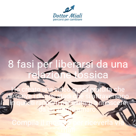
8 fasi per liberarsi da una
relazione tossica
Ho creato una video guida gratuita che
descrive i diversi stadi che si attraversano
in questi rapporti per aiutarti a rinascere
da un amore amaro.
Compila il modulo per riceverla via
mail