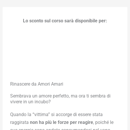
Vai
al
contenuto
Lo sconto sul corso sarà disponibile per:
04
23
59
55
Giorni
Ore
Minuti
Secondi
Rinascere da Amori Amari
Sembrava un amore perfetto, ma ora ti sembra di
vivere in un incubo?
Quando la “vittima” si accorge di essere stata
raggirata
non ha più le forze per reagire
, poiché le