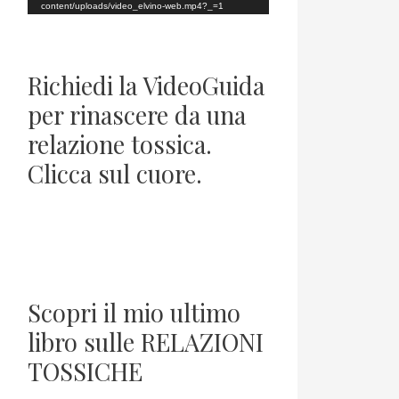
o
content/uploads/video_elvino-web.mp4?_=1
P
l
Richiedi la VideoGuida
a
per rinascere da una
y
relazione tossica.
e
Clicca sul cuore.
r
Scopri il mio ultimo
libro sulle RELAZIONI
TOSSICHE