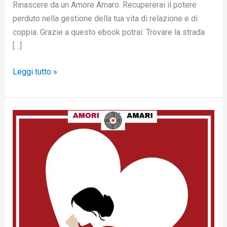
Rinascere da un Amore Amaro. Recupererai il potere
perduto nella gestione della tua vita di relazione e di
coppia. Grazie a questo ebook potrai: Trovare la strada
[…]
Leggi tutto »
L’amore
di
cui
hai
bisogno