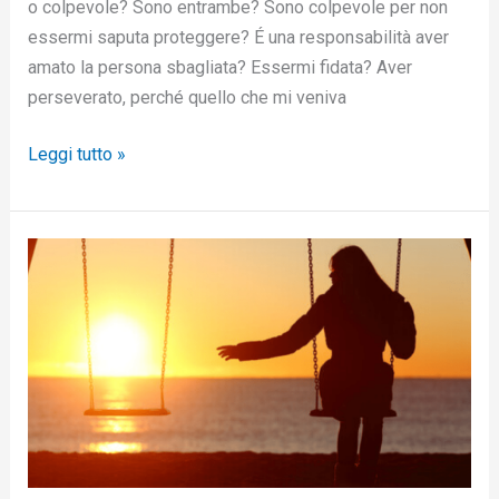
o colpevole? Sono entrambe? Sono colpevole per non
essermi saputa proteggere? É una responsabilità aver
amato la persona sbagliata? Essermi fidata? Aver
perseverato, perché quello che mi veniva
Leggi tutto »
Come
dimenticare
un
ex
tra
nostalgia
e
amara
verità