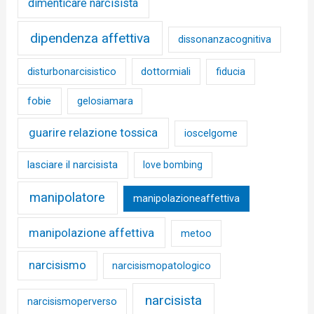
dimenticare narcisista
dipendenza affettiva
dissonanzacognitiva
disturbonarcisistico
dottormiali
fiducia
fobie
gelosiamara
guarire relazione tossica
ioscelgome
lasciare il narcisista
love bombing
manipolatore
manipolazioneaffettiva
manipolazione affettiva
metoo
narcisismo
narcisismopatologico
narcisista
narcisismoperverso