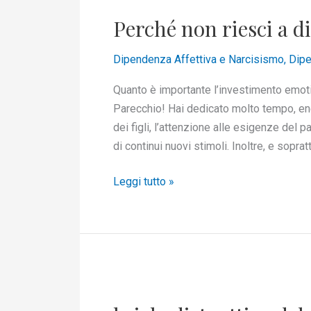
non
Perché non riesci a d
riesci
a
Dipendenza Affettiva e Narcisismo
,
Dipe
dimenticarlo?
Quanto è importante l’investimento emotiv
Parecchio! Hai dedicato molto tempo, ene
dei figli, l’attenzione alle esigenze del pa
di continui nuovi stimoli. Inoltre, e sopratt
Leggi tutto »
l
ciclo