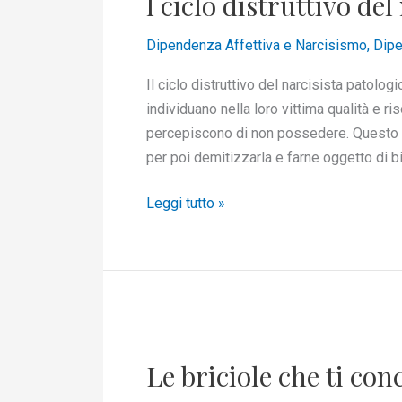
l ciclo distruttivo de
distruttivo
del
Dipendenza Affettiva e Narcisismo
,
Dipe
narcisista
patologico
Il ciclo distruttivo del narcisista patolog
individuano nella loro vittima qualità e 
percepiscono di non possedere. Questo li p
per poi demitizzarla e farne oggetto di 
Leggi tutto »
Le
briciole
Le briciole che ti con
che
ti