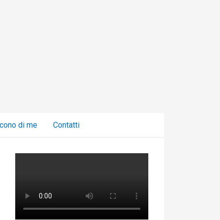
C
a
t
e
g
o
r
i
cono di me
Contatti
e