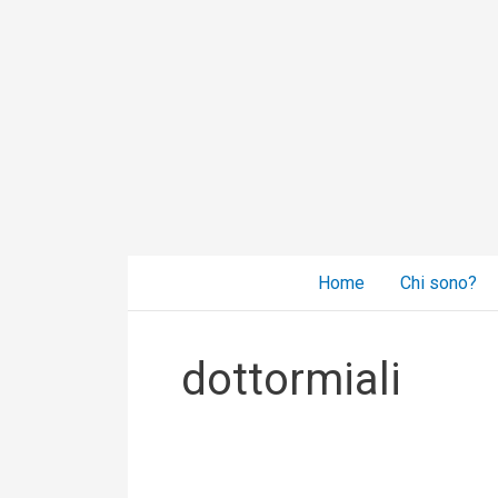
Vai
al
contenuto
Home
Chi sono?
dottormiali