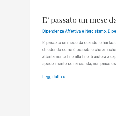
E’
passato
E’ passato un mese da
un
mese
Dipendenza Affettiva e Narcisismo
,
Dipe
da
quando
E’ passato un mese da quando lo hai lasci
lo
chiedendo come è possibile che anziché 
hai
attentamente fino alla fine: ti aiuterà a 
lasciato
specialmente se narcisista, non piace ess
Leggi tutto »
Perché