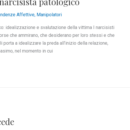
l narcisista patologico
ndenze Affettive
,
Manipolatori
ico: idealizzazione e svalutazione della vittima I narcisisti
risorse che ammirano, che desiderano per loro stessi e che
orta a idealizzare la preda all’inizio della relazione,
biasimo, nel momento in cui
cede