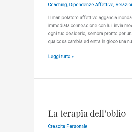
Coaching
,
Dipendenze Affettive
,
Relazio
concede
Il manipolatore affettivo aggancia inondan
immediata connessione con lui: invia mess
ogni tuo desiderio, sembra pronto per un
qualcosa cambia ed entra in gioco una nuo
Leggi tutto »
La
terapia
La terapia dell’oblio
dell’oblio
Crescita Personale