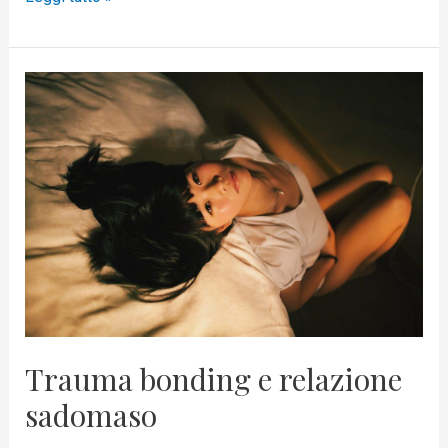
Trauma
bonding
e
relazione
sadomaso
Trauma bonding e relazione
sadomaso