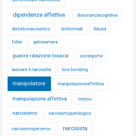
dipendenza affettiva
dissonanzacognitiva
disturbonarcisistico
dottormiali
fiducia
fobie
gelosiamara
guarire relazione tossica
ioscelgome
lasciare il narcisista
love bombing
manipolatore
manipolazioneaffettiva
manipolazione affettiva
metoo
narcisismo
narcisismopatologico
narcisista
narcisismoperverso