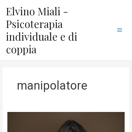
Vai
C
Mai
Elvino Miali -
al
a
Men
contenuto
Psicoterapia
t
individuale e di
e
g
coppia
o
r
i
e
manipolatore
Come
superare
la