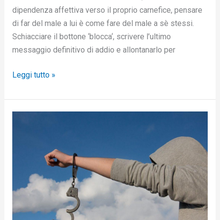
dipendenza affettiva verso il proprio carnefice, pensare
di far del male a lui è come fare del male a sè stessi.
Schiacciare il bottone ‘blocca‘, scrivere l’ultimo
messaggio definitivo di addio e allontanarlo per
Leggi tutto »
Non
abbandonarti
nelle
mani
del
narcisista