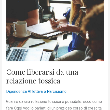
liberarsi
da
una
relazione
tossica
Come liberarsi da una
relazione tossica
Dipendenza Affettiva e Narcisismo
Guarire da una relazione tossica è possibile: ecco come
fare Oggi voglio parlarti di un prezioso corso di crescita