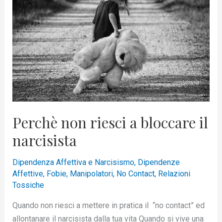
riesci
a
bloccare
il
narcisista
Perchè non riesci a bloccare il
narcisista
Dipendenza Affettiva e Narcisismo
,
Dipendenze
Affettive
,
Fobie
,
Manipolatori
,
No Contact
,
Relazioni
Tossiche
Quando non riesci a mettere in pratica il “no contact” ed
allontanare il narcisista dalla tua vita Quando si vive una