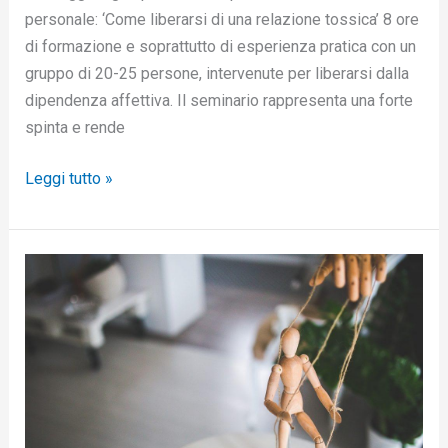
personale: ‘Come liberarsi di una relazione tossica’ 8 ore
di formazione e soprattutto di esperienza pratica con un
gruppo di 20-25 persone, intervenute per liberarsi dalla
dipendenza affettiva. Il seminario rappresenta una forte
spinta e rende
Leggi tutto »
Dipendenza
affettiva:
afferma
la
tua
libertà
dalle