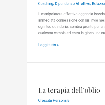
Coaching
,
Dipendenze Affettive
,
Relazio
concede
Il manipolatore affettivo aggancia inondan
immediata connessione con lui: invia mess
ogni tuo desiderio, sembra pronto per un
qualcosa cambia ed entra in gioco una nuo
Leggi tutto »
La
terapia
La terapia dell’oblio
dell’oblio
Crescita Personale