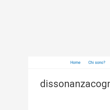
Vai
al
contenuto
Home
Chi sono?
dissonanzacogn