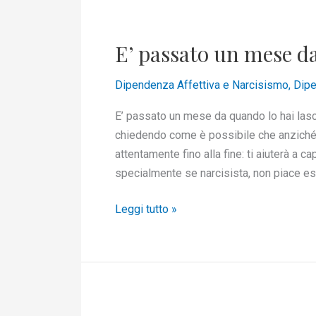
E’
passato
E’ passato un mese da
un
mese
Dipendenza Affettiva e Narcisismo
,
Dipe
da
quando
E’ passato un mese da quando lo hai lasci
lo
chiedendo come è possibile che anziché 
hai
attentamente fino alla fine: ti aiuterà a 
lasciato
specialmente se narcisista, non piace ess
Leggi tutto »
Perché