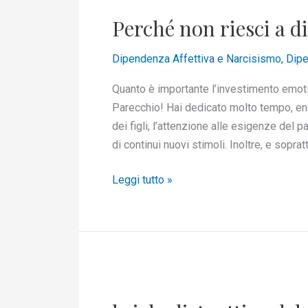
non
Perché non riesci a d
riesci
a
Dipendenza Affettiva e Narcisismo
,
Dipe
dimenticarlo?
Quanto è importante l’investimento emotiv
Parecchio! Hai dedicato molto tempo, ene
dei figli, l’attenzione alle esigenze del pa
di continui nuovi stimoli. Inoltre, e sopratt
Leggi tutto »
l
ciclo