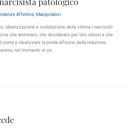
l narcisista patologico
ndenze Affettive
,
Manipolatori
ico: idealizzazione e svalutazione della vittima I narcisisti
risorse che ammirano, che desiderano per loro stessi e che
orta a idealizzare la preda all’inizio della relazione,
biasimo, nel momento in cui
cede