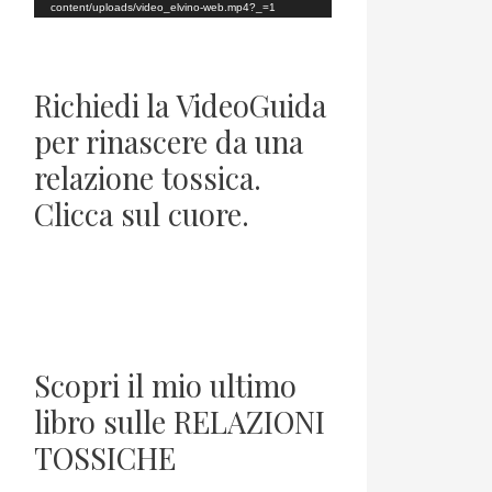
o
content/uploads/video_elvino-web.mp4?_=1
P
l
Richiedi la VideoGuida
a
per rinascere da una
y
relazione tossica.
e
Clicca sul cuore.
r
Scopri il mio ultimo
libro sulle RELAZIONI
TOSSICHE