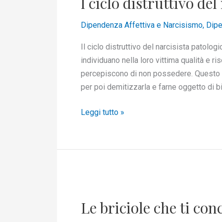
l ciclo distruttivo de
distruttivo
del
Dipendenza Affettiva e Narcisismo
,
Dipe
narcisista
patologico
Il ciclo distruttivo del narcisista patolog
individuano nella loro vittima qualità e 
percepiscono di non possedere. Questo li p
per poi demitizzarla e farne oggetto di 
Leggi tutto »
Le
briciole
Le briciole che ti con
che
ti