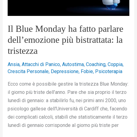
dell’emozione
più
bistrattata:
la
Il Blue Monday ha fatto parlare
tristezza
dell’emozione più bistrattata: la
tristezza
Ansia
,
Attacchi di Panico
,
Autostima
,
Coaching
,
Coppia
,
Crescita Personale
,
Depressione
,
Fobie
,
Psicoterapia
Ecco come è possibile gestire la tristezza Blue Monday:
il giorno più triste dell’anno. Pare che sia proprio il terzo
lunedì di gennaio: a stabilirlo fu, nei primi anni 2000, uno
psicologo gallese dell’Università di Cardiff che, facendo
dei complicati calcoli, stabilì che statisticamente il terzo
lunedì di gennaio corrisponde al giorno più triste per