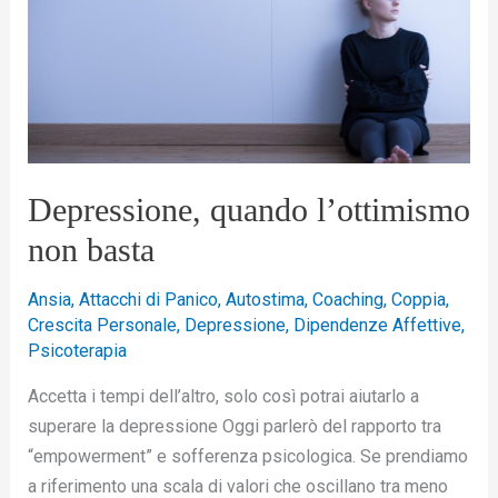
l’ottimismo
non
basta
Depressione, quando l’ottimismo
non basta
Ansia
,
Attacchi di Panico
,
Autostima
,
Coaching
,
Coppia
,
Crescita Personale
,
Depressione
,
Dipendenze Affettive
,
Psicoterapia
Accetta i tempi dell’altro, solo così potrai aiutarlo a
superare la depressione Oggi parlerò del rapporto tra
“empowerment” e sofferenza psicologica. Se prendiamo
a riferimento una scala di valori che oscillano tra meno