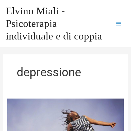
Vai
C
Mai
Elvino Miali -
al
a
Men
contenuto
Psicoterapia
t
e
individuale e di coppia
g
o
r
depressione
i
e
Come
supere
la
paura