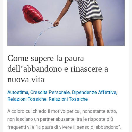
dell’abbandono
e
rinascere
a
nuova
vita
Come supere la paura
dell’abbandono e rinascere a
nuova vita
Autostima
,
Crescita Personale
,
Dipendenze Affettive
,
Relazioni Tossiche
,
Relazioni Tossiche
A coloro cui chiedo il motivo per cui, nonostante tutto,
non lasciano un partner abusante, tra le risposte più
frequenti vi è “la paura di vivere il senso di abbandono”.