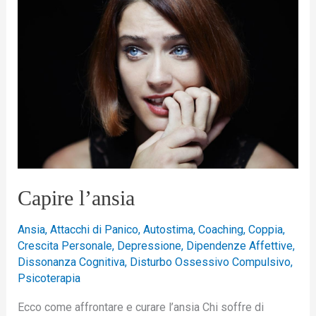
l’ansia
Capire l’ansia
Ansia
,
Attacchi di Panico
,
Autostima
,
Coaching
,
Coppia
,
Crescita Personale
,
Depressione
,
Dipendenze Affettive
,
Dissonanza Cognitiva
,
Disturbo Ossessivo Compulsivo
,
Psicoterapia
Ecco come affrontare e curare l’ansia Chi soffre di