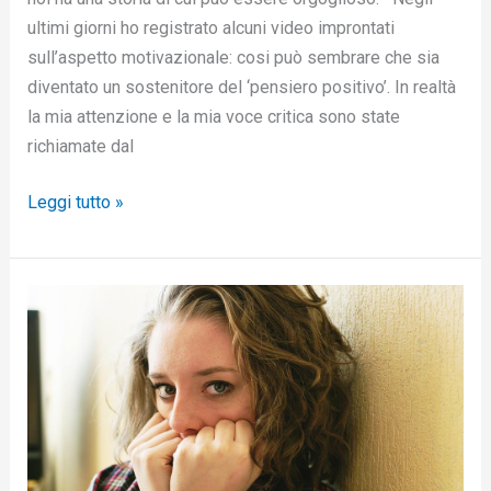
ultimi giorni ho registrato alcuni video improntati
sull’aspetto motivazionale: cosi può sembrare che sia
diventato un sostenitore del ‘pensiero positivo’. In realtà
la mia attenzione e la mia voce critica sono state
richiamate dal
Leggi tutto »
Evitare
l’evitamento
e
affrontare
la
paura