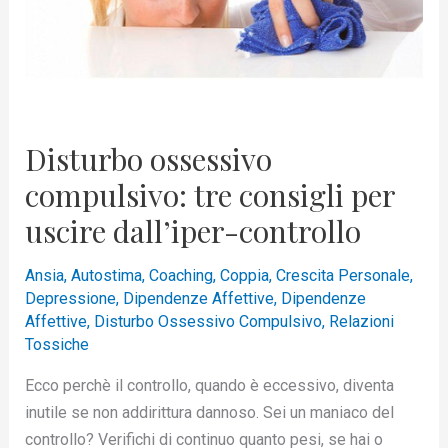
per
uscire
dall’iper-
controllo
Disturbo ossessivo
compulsivo: tre consigli per
uscire dall’iper-controllo
Ansia
,
Autostima
,
Coaching
,
Coppia
,
Crescita Personale
,
Depressione
,
Dipendenze Affettive
,
Dipendenze
Affettive
,
Disturbo Ossessivo Compulsivo
,
Relazioni
Tossiche
Ecco perchè il controllo, quando è eccessivo, diventa
inutile se non addirittura dannoso. Sei un maniaco del
controllo? Verifichi di continuo quanto pesi, se hai o