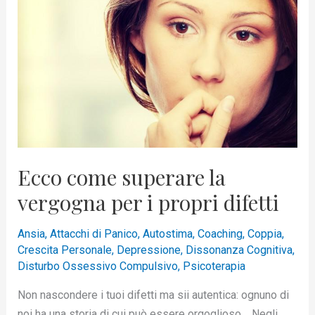
Ecco
come
superare
la
vergogna
per
i
propri
difetti
Ecco come superare la
vergogna per i propri difetti
Ansia
,
Attacchi di Panico
,
Autostima
,
Coaching
,
Coppia
,
Crescita Personale
,
Depressione
,
Dissonanza Cognitiva
,
Disturbo Ossessivo Compulsivo
,
Psicoterapia
Non nascondere i tuoi difetti ma sii autentica: ognuno di
noi ha una storia di cui può essere orgoglioso. Negli