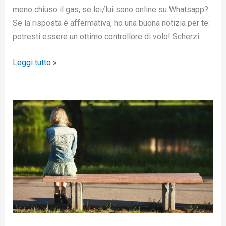
meno chiuso il gas, se lei/lui sono online su Whatsapp?
Se la risposta è affermativa, ho una buona notizia per te:
potresti essere un ottimo controllore di volo! Scherzi
Leggi tutto »
Ecco
come
si
vince
la
timidezza