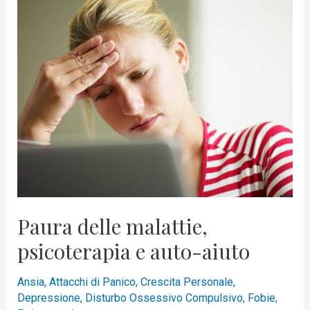
delle
malattie,
psicoterapia
e
auto-
aiuto
Paura delle malattie,
psicoterapia e auto-aiuto
Ansia
,
Attacchi di Panico
,
Crescita Personale
,
Depressione
,
Disturbo Ossessivo Compulsivo
,
Fobie
,