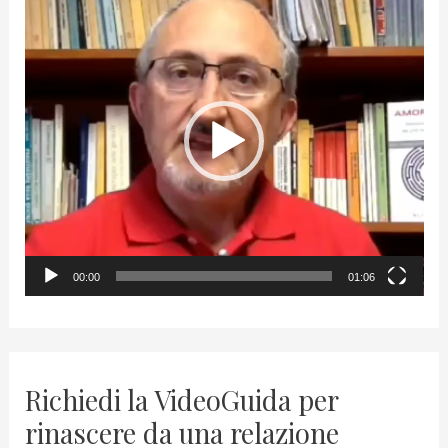
V
i
d
e
o
P
l
a
y
00:00
01:06
e
r
Richiedi la VideoGuida per
rinascere da una relazione