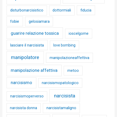
disturbonarcisistico
dottormiali
fiducia
fobie
gelosiamara
guarire relazione tossica
ioscelgome
lasciare il narcisista
love bombing
manipolatore
manipolazioneaffettiva
manipolazione affettiva
metoo
narcisismo
narcisismopatologico
narcisista
narcisismoperverso
narcisista donna
narcisistamaligno