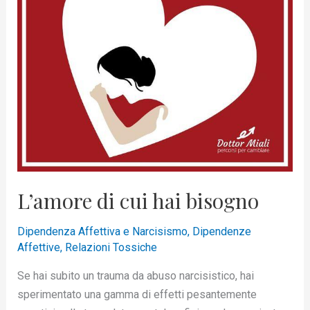
hai
bisogno
L’amore di cui hai bisogno
Dipendenza Affettiva e Narcisismo
,
Dipendenze
Affettive
,
Relazioni Tossiche
Se hai subito un trauma da abuso narcisistico, hai
sperimentato una gamma di effetti pesantemente