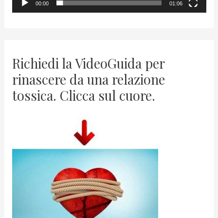
00:00
01:06
e
r
Richiedi la VideoGuida per
rinascere da una relazione
tossica. Clicca sul cuore.