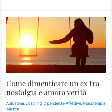
Come
dimenticare
un
ex
tra
nostalgia
e
amara
verità
Come dimenticare un ex tra
nostalgia e amara verità
Autostima
,
Coaching
,
Dipendenze Affettive
,
Psicoterapia
Mestre