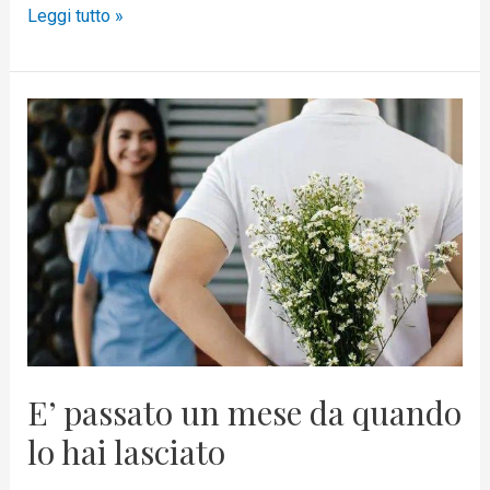
Leggi tutto »
E’
passato
un
mese
da
quando
lo
hai
lasciato
E’ passato un mese da quando
lo hai lasciato