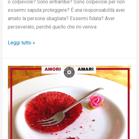
o colpevole? Sono entrambe? Sono colpevole per non
essermi saputa proteggere? É una responsabilità aver
amato la persona sbagliata? Essermi fidata? Aver
perseverato, perché quello che mi veniva
Leggi tutto »
Le
briciole
che
ti
concede