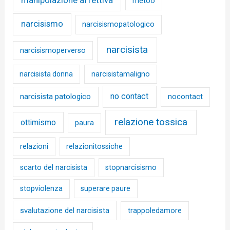
metoo
narcisismo
narcisismopatologico
narcisista
narcisismoperverso
narcisista donna
narcisistamaligno
no contact
narcisista patologico
nocontact
relazione tossica
ottimismo
paura
relazioni
relazionitossiche
scarto del narcisista
stopnarcisismo
stopviolenza
superare paure
svalutazione del narcisista
trappoledamore