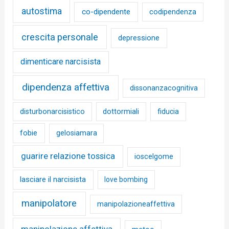
autostima
co-dipendente
codipendenza
crescita personale
depressione
dimenticare narcisista
dipendenza affettiva
dissonanzacognitiva
disturbonarcisistico
dottormiali
fiducia
fobie
gelosiamara
guarire relazione tossica
ioscelgome
lasciare il narcisista
love bombing
manipolatore
manipolazioneaffettiva
manipolazione affettiva