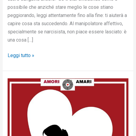
possibile che anziché stare meglio le cose stiano
peggiorando, leggi attentamente fino alla fine: ti aiuterà a
capire cosa sta succedendo. Al manipolatore affettivo,
specialmente se narcisista, non piace essere lasciato: è
una cosa […]
Leggi tutto »
L’amore
di
cui
hai
bisogno