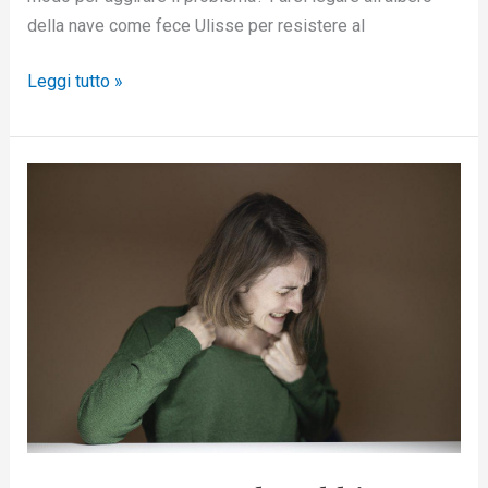
della nave come fece Ulisse per resistere al
Leggi tutto »
Come
superare
la
rabbia
indotta
da
una
relazione
tossica