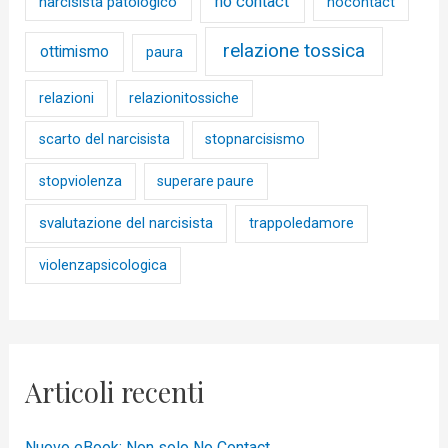
no contact
narcisista patologico
nocontact
relazione tossica
ottimismo
paura
relazioni
relazionitossiche
scarto del narcisista
stopnarcisismo
stopviolenza
superare paure
svalutazione del narcisista
trappoledamore
violenzapsicologica
Articoli recenti
Nuovo eBook: Non solo No Contact