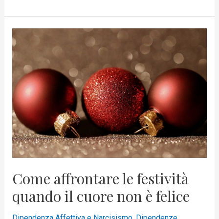
Come
affrontare
le
festività
quando
il
cuore
non
è
felice
Come affrontare le festività
quando il cuore non è felice
Dipendenza Affettiva e Narcisismo
,
Dipendenze