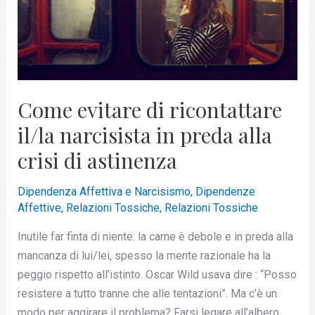
in
preda
alla
crisi
di
astinenza
Come evitare di ricontattare
il/la narcisista in preda alla
crisi di astinenza
Dipendenza Affettiva e Narcisismo
,
Dipendenze
Affettive
,
Relazioni Tossiche
,
Relazioni Tossiche
Inutile far finta di niente: la carne è debole e in preda alla
mancanza di lui/lei, spesso la mente razionale ha la
peggio rispetto all’istinto. Oscar Wild usava dire : “Posso
resistere a tutto tranne che alle tentazioni”. Ma c’è un
modo per aggirare il problema? Farsi legare all’albero