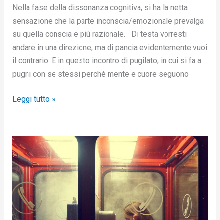
Nella fase della dissonanza cognitiva, si ha la netta
sensazione che la parte inconscia/emozionale prevalga
su quella conscia e più razionale. Di testa vorresti
andare in una direzione, ma di pancia evidentemente vuoi
il contrario. E in questo incontro di pugilato, in cui si fa a
pugni con se stessi perché mente e cuore seguono
Leggi tutto »
Come
evitare
di
ricontattare
il/la
narcisista