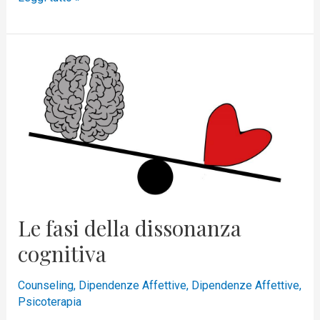
Le
fasi
della
dissonanza
cognitiva
Le fasi della dissonanza
cognitiva
Counseling
,
Dipendenze Affettive
,
Dipendenze Affettive
,
Psicoterapia