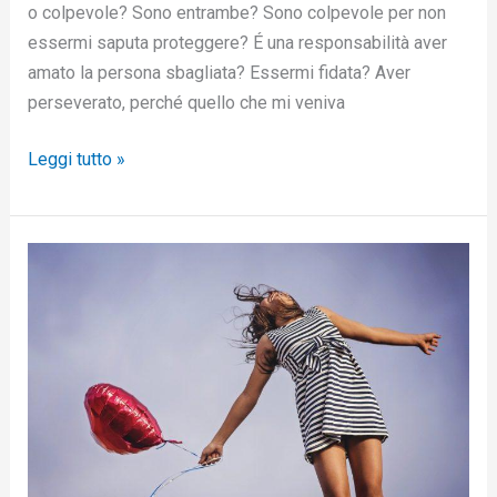
o colpevole? Sono entrambe? Sono colpevole per non
essermi saputa proteggere? É una responsabilità aver
amato la persona sbagliata? Essermi fidata? Aver
perseverato, perché quello che mi veniva
Leggi tutto »
Come
supere
la
paura
dell’abbandono
e
rinascere
a
nuova