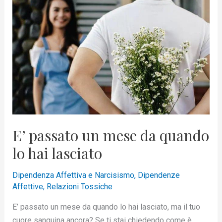
passato
un
mese
da
quando
lo
hai
lasciato
E’ passato un mese da quando
lo hai lasciato
Dipendenza Affettiva e Narcisismo
,
Dipendenze
Affettive
,
Relazioni Tossiche
E’ passato un mese da quando lo hai lasciato, ma il tuo
cuore sanguina ancora? Se ti stai chiedendo come è