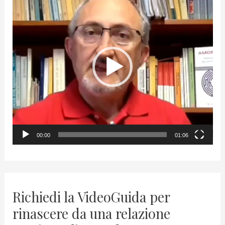
i
d
e
o
P
l
a
y
00:00
01:06
e
r
Richiedi la VideoGuida per
rinascere da una relazione