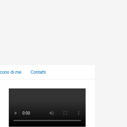
C
a
t
e
g
o
r
i
cono di me
Contatti
e