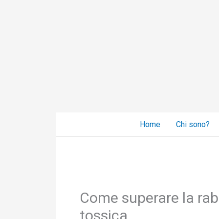
Vai
al
contenuto
Home
Chi sono?
Come superare la rab
tossica