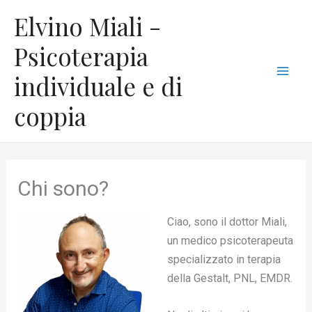
Vai
C
Mai
Elvino Miali -
al
a
Men
contenuto
Psicoterapia
t
individuale e di
e
g
coppia
o
r
i
Chi sono?
e
Ciao, sono il dottor Miali,
un medico psicoterapeuta
specializzato in terapia
della Gestalt, PNL, EMDR.