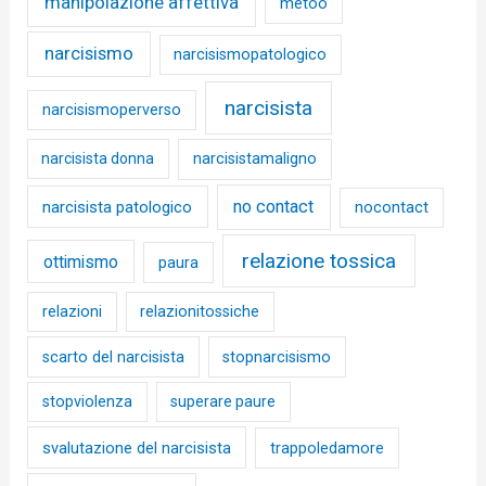
manipolazione affettiva
metoo
narcisismo
narcisismopatologico
narcisista
narcisismoperverso
narcisista donna
narcisistamaligno
no contact
narcisista patologico
nocontact
relazione tossica
ottimismo
paura
relazioni
relazionitossiche
scarto del narcisista
stopnarcisismo
stopviolenza
superare paure
svalutazione del narcisista
trappoledamore