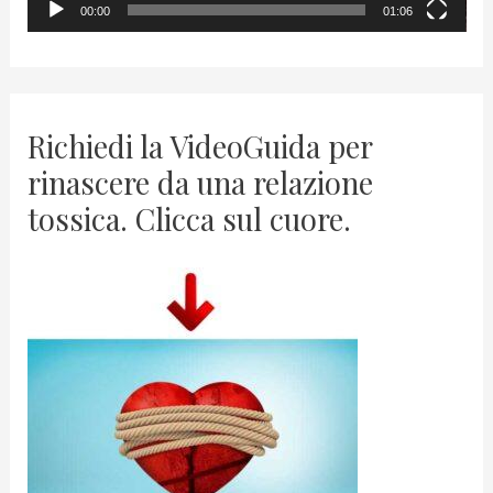
00:00
01:06
e
r
Richiedi la VideoGuida per
rinascere da una relazione
tossica. Clicca sul cuore.