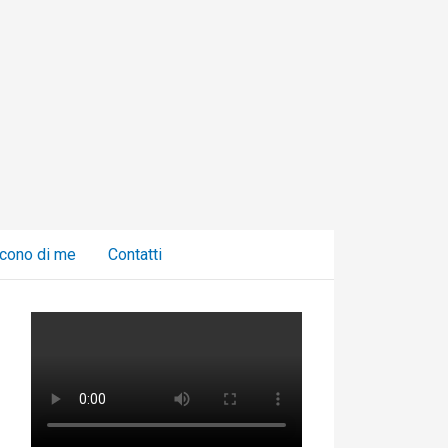
C
a
t
e
g
o
r
i
cono di me
Contatti
e