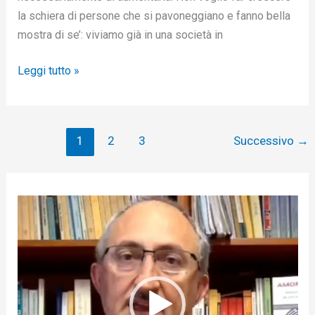
la schiera di persone che si pavoneggiano e fanno bella
mostra di se’: viviamo già in una società in
Leggi tutto »
1
2
3
Successivo
→
V
i
d
e
o