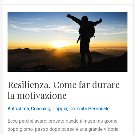
Resilienza.
Come
far
durare
la
motivazione
Resilienza. Come far durare
la motivazione
Autostima
,
Coaching
,
Coppia
,
Crescita Personale
Ecco perché averci provato dando il massimo giorno
dopo giorno, passo dopo passo è una grande vittoria.