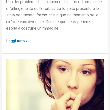
Uno dei problemi che scaturisce dai corsi di formazione
è l’allargamento della forbice tra lo stato presente e lo
stato desiderato: fra cio’ che in questo momento sei e
cio’ che vuoi diventare. Durante queste esperienze, si
esorta a costruire un’immagine
Leggi tutto »
Ecco
come
superare
la
vergogna
per
i
propri