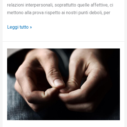
relazioni interpersonali, soprattutto quelle affettive, ci
mettono alla prova rispetto ai nostri punti deboli, per
Leggi tutto »
Psicoterapia
dell’ansia.
Strategie
a
breve
e
a
lungo
termine