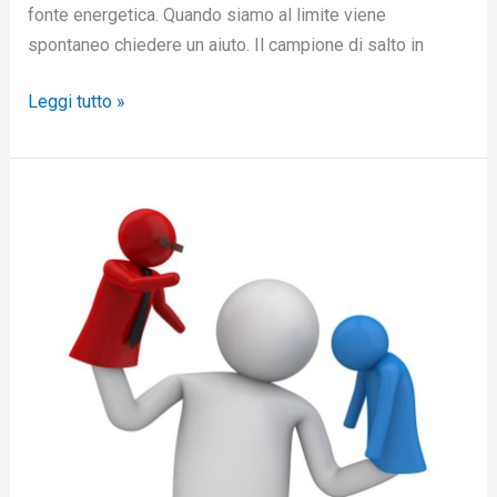
fonte energetica. Quando siamo al limite viene
spontaneo chiedere un aiuto. Il campione di salto in
Leggi tutto »
Dubbio
o
autocritica,
possibile
eliminarli?