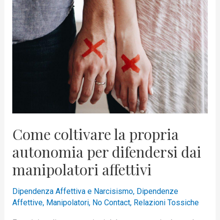
propria
autonomia
per
difendersi
dai
manipolatori
affettivi
Come coltivare la propria
autonomia per difendersi dai
manipolatori affettivi
Dipendenza Affettiva e Narcisismo
,
Dipendenze
Affettive
,
Manipolatori
,
No Contact
,
Relazioni Tossiche