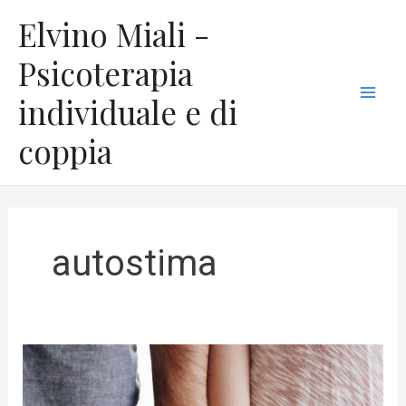
Vai
C
Mai
Elvino Miali -
al
a
Men
contenuto
Psicoterapia
t
individuale e di
e
g
coppia
o
r
i
e
autostima
Come
coltivare
la