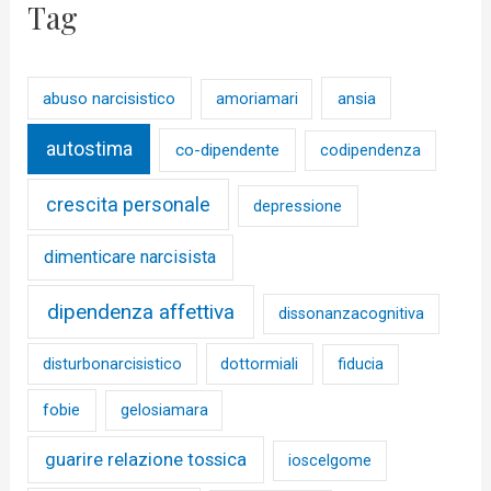
Tag
abuso narcisistico
ansia
amoriamari
autostima
co-dipendente
codipendenza
crescita personale
depressione
dimenticare narcisista
dipendenza affettiva
dissonanzacognitiva
disturbonarcisistico
dottormiali
fiducia
fobie
gelosiamara
guarire relazione tossica
ioscelgome