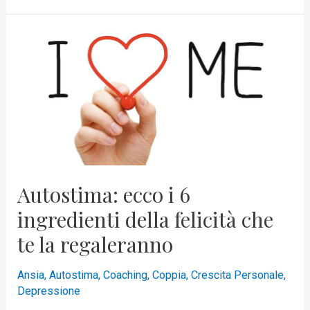
Autostima:
ecco
i
6
ingredienti
della
felicità
che
Autostima: ecco i 6
te
la
ingredienti della felicità che
regaleranno
te la regaleranno
Ansia
,
Autostima
,
Coaching
,
Coppia
,
Crescita Personale
,
Depressione