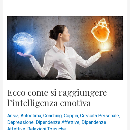
Ecco
come
si
raggiungere
l’intelligenza
emotiva
Ecco come si raggiungere
l’intelligenza emotiva
Ansia
,
Autostima
,
Coaching
,
Coppia
,
Crescita Personale
,
Depressione
,
Dipendenze Affettive
,
Dipendenze
Affettive
,
Relazioni Tossiche