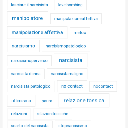
lasciare il narcisista
love bombing
manipolatore
manipolazioneaffettiva
manipolazione affettiva
metoo
narcisismo
narcisismopatologico
narcisista
narcisismoperverso
narcisista donna
narcisistamaligno
no contact
narcisista patologico
nocontact
relazione tossica
ottimismo
paura
relazioni
relazionitossiche
scarto del narcisista
stopnarcisismo