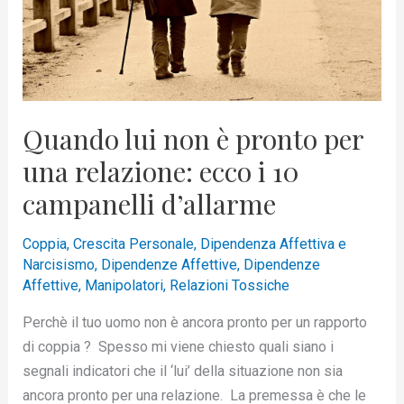
una
relazione:
ecco
i
10
Quando lui non è pronto per
campanelli
una relazione: ecco i 10
d’allarme
campanelli d’allarme
Coppia
,
Crescita Personale
,
Dipendenza Affettiva e
Narcisismo
,
Dipendenze Affettive
,
Dipendenze
Affettive
,
Manipolatori
,
Relazioni Tossiche
Perchè il tuo uomo non è ancora pronto per un rapporto
di coppia ? Spesso mi viene chiesto quali siano i
segnali indicatori che il ‘lui’ della situazione non sia
ancora pronto per una relazione. La premessa è che le