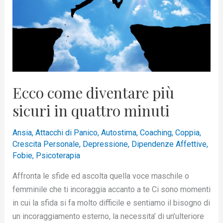
in
quattro
minuti
Ecco come diventare più
sicuri in quattro minuti
Ansia
,
Attacchi di Panico
,
Autostima
,
Coaching
,
Coppia
,
Crescita Personale
,
Depressione
,
Dipendenze Affettive
,
Fobie
,
Psicoterapia
Affronta le sfide ed ascolta quella voce maschile o
femminile che ti incoraggia accanto a te Ci sono momenti
in cui la sfida si fa molto difficile e sentiamo il bisogno di
un incoraggiamento esterno, la necessita’ di un’ulteriore