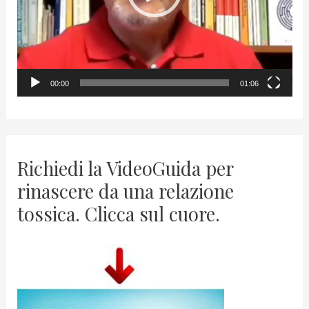
P
l
a
y
00:00
01:06
e
r
Richiedi la VideoGuida per
rinascere da una relazione
tossica. Clicca sul cuore.