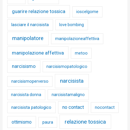
guarire relazione tossica
ioscelgome
lasciare il narcisista
love bombing
manipolatore
manipolazioneaffettiva
manipolazione affettiva
metoo
narcisismo
narcisismopatologico
narcisista
narcisismoperverso
narcisista donna
narcisistamaligno
no contact
narcisista patologico
nocontact
relazione tossica
ottimismo
paura