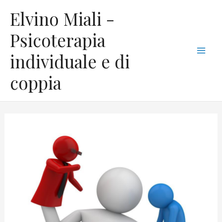
Vai
C
Mai
Elvino Miali -
al
a
Men
contenuto
Psicoterapia
t
individuale e di
e
g
coppia
o
r
i
e