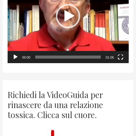
e
o
P
l
a
y
00:00
01:06
e
r
Richiedi la VideoGuida per
rinascere da una relazione
tossica. Clicca sul cuore.