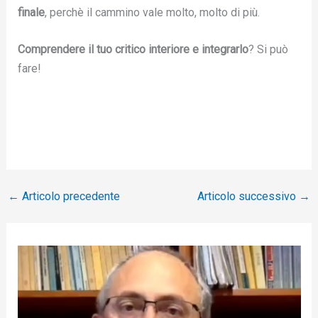
finale
, perchè il cammino vale molto, molto di più.
Comprendere il tuo critico interiore e integrarlo
? Si può
fare!
←
Articolo precedente
Articolo successivo
→
V
i
d