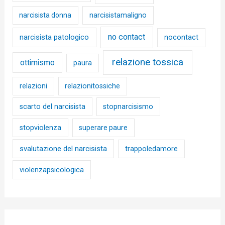
narcisista donna
narcisistamaligno
no contact
narcisista patologico
nocontact
relazione tossica
ottimismo
paura
relazioni
relazionitossiche
scarto del narcisista
stopnarcisismo
stopviolenza
superare paure
svalutazione del narcisista
trappoledamore
violenzapsicologica