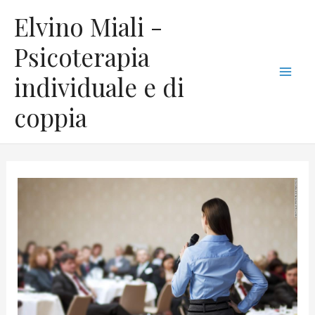
Vai
C
Mai
Elvino Miali -
al
a
Men
contenuto
Psicoterapia
t
individuale e di
e
g
coppia
o
r
i
e