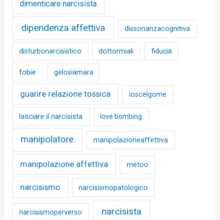
dimenticare narcisista
dipendenza affettiva
dissonanzacognitiva
disturbonarcisistico
dottormiali
fiducia
fobie
gelosiamara
guarire relazione tossica
ioscelgome
lasciare il narcisista
love bombing
manipolatore
manipolazioneaffettiva
manipolazione affettiva
metoo
narcisismo
narcisismopatologico
narcisista
narcisismoperverso