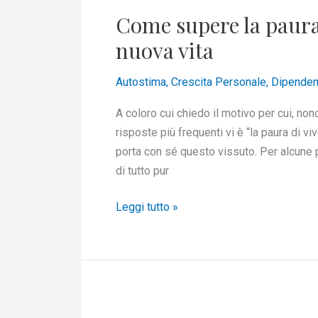
supere
Come supere la paura
la
paura
nuova vita
dell’abbandono
e
Autostima
,
Crescita Personale
,
Dipenden
rinascere
A coloro cui chiedo il motivo per cui, non
a
risposte più frequenti vi è “la paura di v
nuova
porta con sé questo vissuto. Per alcune p
vita
di tutto pur
Leggi tutto »
Come