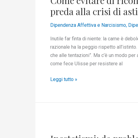
Come evitare di ricont
ricontattare
preda alla crisi di as
il/la
narcisista
Dipendenza Affettiva e Narcisismo
,
Dipe
in
Inutile far finta di niente: la carne è deb
preda
razionale ha la peggio rispetto all’istint
alla
che alle tentazioni”. Ma c’è un modo per a
crisi
come fece Ulisse per resistere al
di
astinenza
Leggi tutto »
Inestetismi:
da
problema