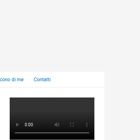
C
a
t
e
g
o
r
i
cono di me
Contatti
e