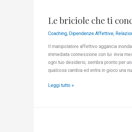
Le
briciole
Le briciole che ti con
che
ti
Coaching
,
Dipendenze Affettive
,
Relazio
concede
Il manipolatore affettivo aggancia inondan
immediata connessione con lui: invia mess
ogni tuo desiderio, sembra pronto per un
qualcosa cambia ed entra in gioco una nuo
Leggi tutto »
Come