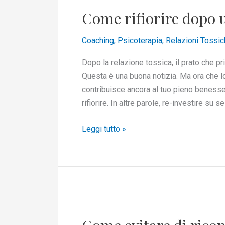
rifiorire
Come rifiorire dopo u
dopo
una
Coaching
,
Psicoterapia
,
Relazioni Tossic
relazione
tossica
Dopo la relazione tossica, il prato che pr
Questa è una buona notizia. Ma ora che lo
contribuisce ancora al tuo pieno benesse
rifiorire. In altre parole, re-investire su 
Leggi tutto »
Come
evitare
di