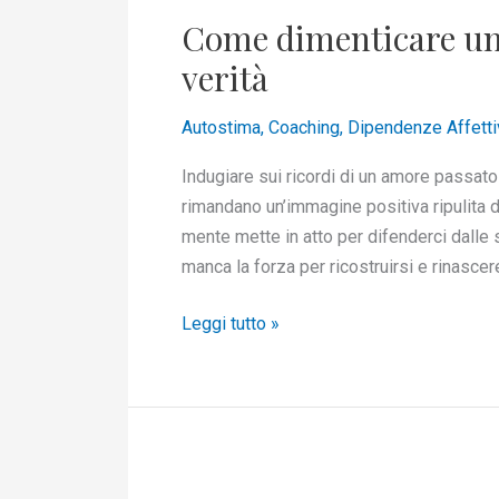
dimenticare
Come dimenticare un 
un
ex
verità
tra
nostalgia
Autostima
,
Coaching
,
Dipendenze Affetti
e
Indugiare sui ricordi di un amore passat
amara
rimandano un’immagine positiva ripulita d
verità
mente mette in atto per difenderci dalle
manca la forza per ricostruirsi e rinascer
Leggi tutto »
Come