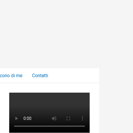
C
a
t
e
g
o
r
i
cono di me
Contatti
e