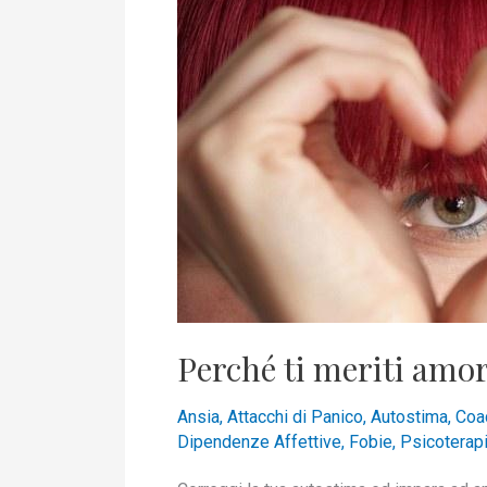
ti
meriti
amore
?
Perché ti meriti amor
Ansia
,
Attacchi di Panico
,
Autostima
,
Coa
Dipendenze Affettive
,
Fobie
,
Psicoterap