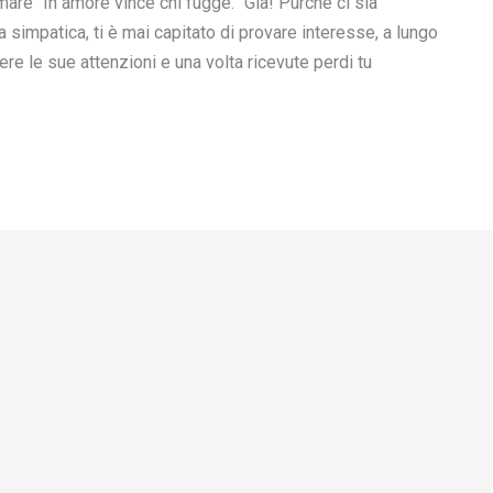
are “In amore vince chi fugge.” Già! Purché ci sia
a simpatica, ti è mai capitato di provare interesse, a lungo
re le sue attenzioni e una volta ricevute perdi tu