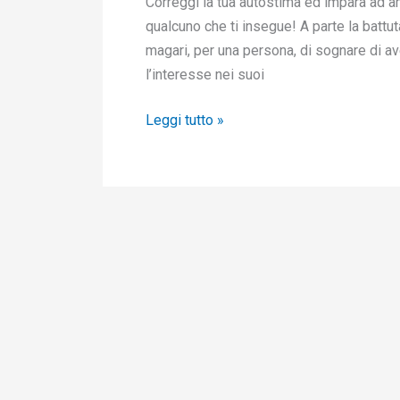
Correggi la tua autostima ed impara ad am
qualcuno che ti insegue! A parte la battut
magari, per una persona, di sognare di ave
l’interesse nei suoi
Leggi tutto »