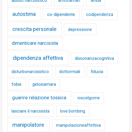
abuso narcisistico
ansia
amoriamari
autostima
co-dipendente
codipendenza
crescita personale
depressione
dimenticare narcisista
dipendenza affettiva
dissonanzacognitiva
disturbonarcisistico
dottormiali
fiducia
fobie
gelosiamara
guarire relazione tossica
ioscelgome
lasciare il narcisista
love bombing
manipolatore
manipolazioneaffettiva