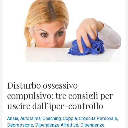
Disturbo
ossessivo
compulsivo:
tre
consigli
per
uscire
dall’iper-
controllo
Disturbo ossessivo
compulsivo: tre consigli per
uscire dall’iper-controllo
Ansia
,
Autostima
,
Coaching
,
Coppia
,
Crescita Personale
,
Depressione
,
Dipendenze Affettive
,
Dipendenze