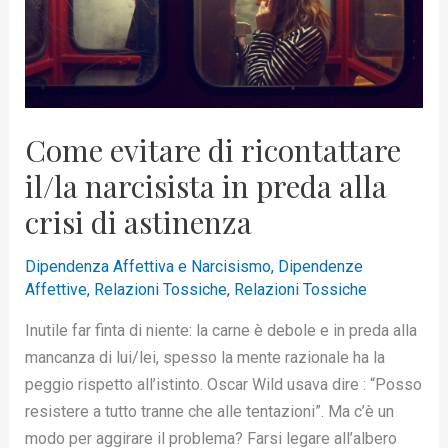
preda
alla
crisi
di
astinenza
Come evitare di ricontattare
il/la narcisista in preda alla
crisi di astinenza
Dipendenza Affettiva e Narcisismo
,
Dipendenze
Affettive
,
Relazioni Tossiche
,
Relazioni Tossiche
Inutile far finta di niente: la carne è debole e in preda alla
mancanza di lui/lei, spesso la mente razionale ha la
peggio rispetto all’istinto. Oscar Wild usava dire : “Posso
resistere a tutto tranne che alle tentazioni”. Ma c’è un
modo per aggirare il problema? Farsi legare all’albero