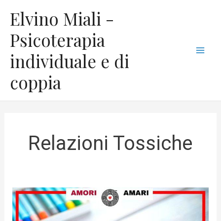
Vai
C
Mai
Elvino Miali -
al
a
Men
contenuto
Psicoterapia
t
individuale e di
e
g
coppia
o
r
i
e
Relazioni Tossiche
La
vittima
del