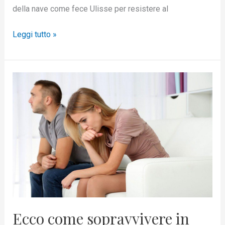
della nave come fece Ulisse per resistere al
Leggi tutto »
Ecco
come
sopravvivere
in
ambienti
difficili
Ecco come sopravvivere in