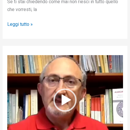
Se ti stai chiedendo come mai non riesci in tutto quello
che vorresti, la
Leggi tutto »
V
i
d
e
o
P
l
a