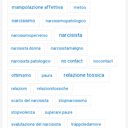
manipolazione affettiva
metoo
narcisismo
narcisismopatologico
narcisista
narcisismoperverso
narcisista donna
narcisistamaligno
no contact
narcisista patologico
nocontact
relazione tossica
ottimismo
paura
relazioni
relazionitossiche
scarto del narcisista
stopnarcisismo
stopviolenza
superare paure
svalutazione del narcisista
trappoledamore