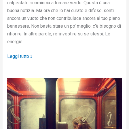
calpestato ricomincia a tornare verde. Questa è una
buona notizia. Ma ora che lo hai curato e difeso, senti
ancora un vuoto che non contribuisce ancora al tuo pieno
benessere. Non basta stare un po’ meglio: c’è bisogno di
rifiorire. In altre parole, re-investire su se stessi. Le
energie
Leggi tutto »
Come
evitare
di
ricontattare
il/la
narcisista
in