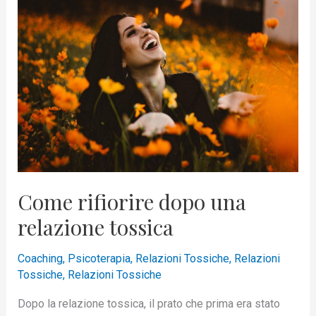
rifiorire
dopo
una
relazione
tossica
Come rifiorire dopo una
relazione tossica
Coaching
,
Psicoterapia
,
Relazioni Tossiche
,
Relazioni
Tossiche
,
Relazioni Tossiche
Dopo la relazione tossica, il prato che prima era stato