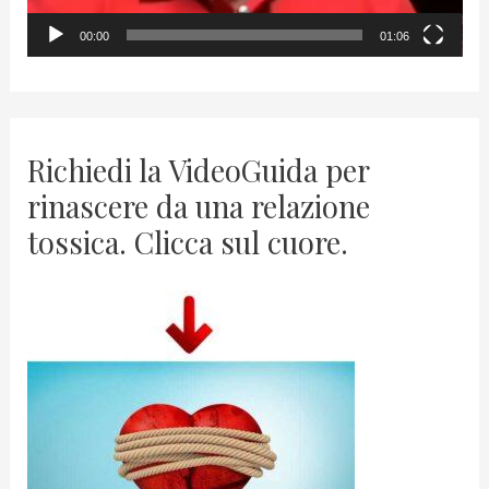
y
00:00
01:06
e
r
Richiedi la VideoGuida per
rinascere da una relazione
tossica. Clicca sul cuore.