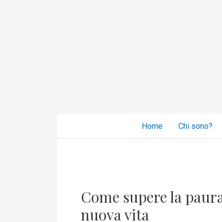
Vai
al
contenuto
Home
Chi sono?
Come
supere
Come supere la paura
la
paura
nuova vita