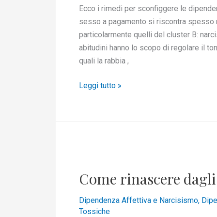
dipendenze
Ecco i rimedi per sconfiggere le dipen
sesso a pagamento si riscontra spesso ne
particolarmente quelli del cluster B: narc
abitudini hanno lo scopo di regolare il to
quali la rabbia ,
Leggi tutto »
Come
rinascere
Come rinascere dagl
dagli
amori
Dipendenza Affettiva e Narcisismo
,
Dipe
amari
Tossiche
–