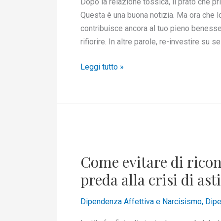
Dopo la relazione tossica, il prato che pr
Questa è una buona notizia. Ma ora che lo
contribuisce ancora al tuo pieno benesse
rifiorire. In altre parole, re-investire su 
Leggi tutto »
Come
evitare
Come evitare di ricont
di
ricontattare
preda alla crisi di as
il/la
narcisista
Dipendenza Affettiva e Narcisismo
,
Dipe
in