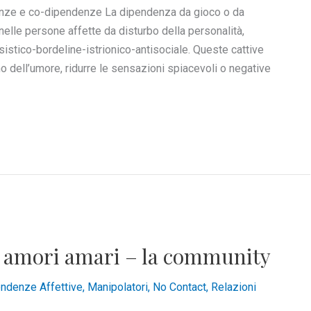
denze e co-dipendenze La dipendenza da gioco o da
lle persone affette da disturbo della personalità,
isistico-bordeline-istrionico-antisociale. Queste cattive
no dell’umore, ridurre le sensazioni spiacevoli o negative
i amori amari – la community
ndenze Affettive
,
Manipolatori
,
No Contact
,
Relazioni