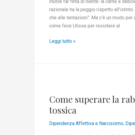
Inutile far finta di niente: la carne è deb
preda
razionale ha la peggio rispetto all’istint
alla
che alle tentazioni”. Ma c’è un modo per a
crisi
come fece Ulisse per resistere al
di
astinenza
Leggi tutto »
Come
superare
Come superare la rab
la
rabbia
tossica
indotta
da
Dipendenza Affettiva e Narcisismo
,
Dipe
una