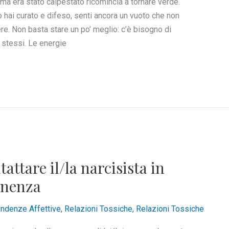
ima era stato calpestato ricomincia a tornare verde.
 hai curato e difeso, senti ancora un vuoto che non
re. Non basta stare un po’ meglio: c’è bisogno di
se stessi. Le energie
attare il/la narcisista in
tinenza
ndenze Affettive
,
Relazioni Tossiche
,
Relazioni Tossiche