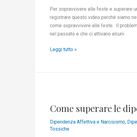
non
Per sopravvivere alle feste e superare u
è
registrare questo video perché siamo nel
felice
come sopravvivere alle feste. Il problema
nel passato e che ci attivano alcuni
Leggi tutto »
Come
superare
Come superare le di
le
dipendenze
Dipendenza Affettiva e Narcisismo
,
Dipe
e
Tossiche
co-