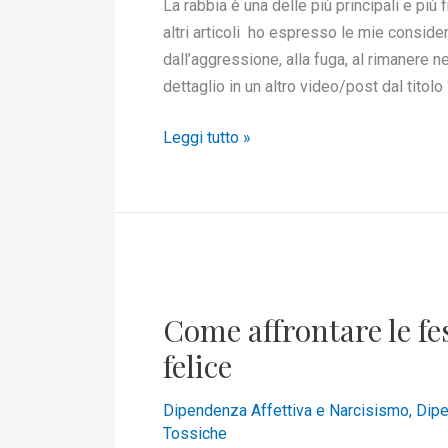
La rabbia è una delle più principali e più 
relazione
altri articoli ho espresso le mie consid
tossica
dall’aggressione, alla fuga, al rimanere ne
dettaglio in un altro video/post dal titolo 
Leggi tutto »
Come
affrontare
Come affrontare le fe
le
festività
felice
quando
il
Dipendenza Affettiva e Narcisismo
,
Dipe
Tossiche
cuore