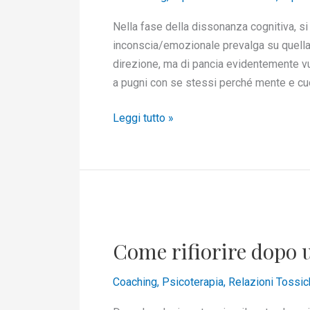
cognitiva
Nella fase della dissonanza cognitiva, si
inconscia/emozionale prevalga su quella 
direzione, ma di pancia evidentemente vuoi 
a pugni con se stessi perché mente e c
Leggi tutto »
Come
rifiorire
Come rifiorire dopo u
dopo
una
Coaching
,
Psicoterapia
,
Relazioni Tossic
relazione
tossica