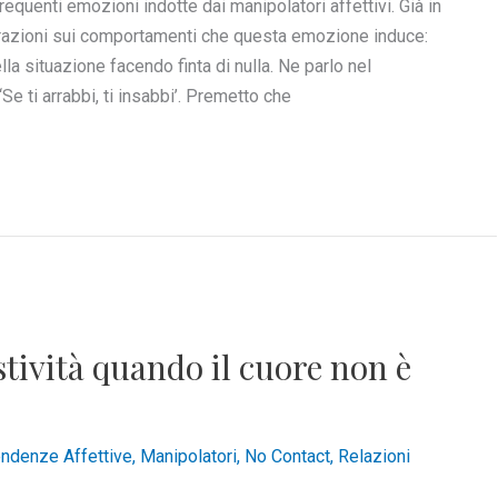
frequenti emozioni indotte dai manipolatori affettivi. Già in
erazioni sui comportamenti che questa emozione induce:
lla situazione facendo finta di nulla. Ne parlo nel
‘Se ti arrabbi, ti insabbi’. Premetto che
stività quando il cuore non è
ndenze Affettive
,
Manipolatori
,
No Contact
,
Relazioni