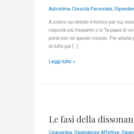
dell’abbandono
e
Autostima
,
Crescita Personale
,
Dipenden
rinascere
A coloro cui chiedo il motivo per cui, non
a
risposte più frequenti vi è “la paura di v
nuova
porta con sé questo vissuto. Per alcune p
vita
di tutto pur […]
Leggi tutto »
Le
fasi
Le fasi della dissona
della
dissonanza
Counseling
,
Dipendenze Affettive
,
Dipen