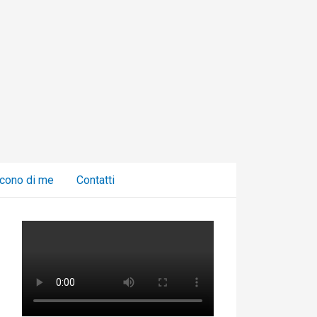
C
a
t
e
g
o
r
i
cono di me
Contatti
e