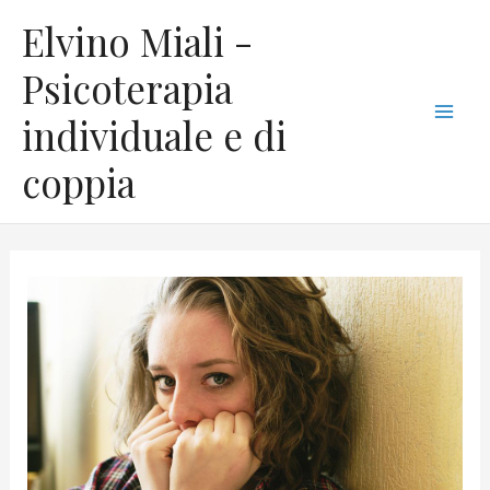
Vai
C
Mai
Elvino Miali -
al
a
Men
contenuto
Psicoterapia
t
individuale e di
e
g
coppia
o
r
i
e