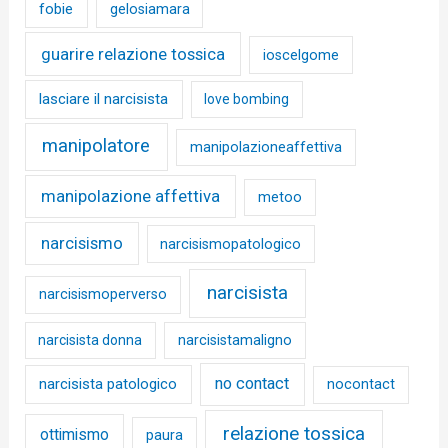
fobie
gelosiamara
guarire relazione tossica
ioscelgome
lasciare il narcisista
love bombing
manipolatore
manipolazioneaffettiva
manipolazione affettiva
metoo
narcisismo
narcisismopatologico
narcisista
narcisismoperverso
narcisista donna
narcisistamaligno
no contact
narcisista patologico
nocontact
relazione tossica
ottimismo
paura