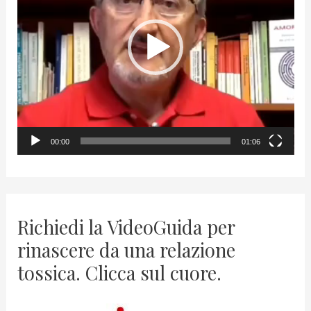
e
o
P
l
a
y
00:00
01:06
e
r
Richiedi la VideoGuida per
rinascere da una relazione
tossica. Clicca sul cuore.