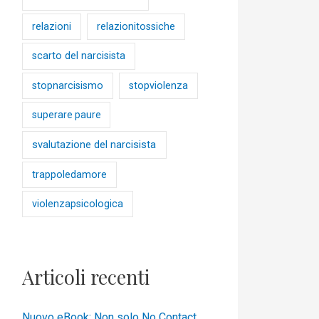
relazioni
relazionitossiche
scarto del narcisista
stopnarcisismo
stopviolenza
superare paure
svalutazione del narcisista
trappoledamore
violenzapsicologica
Articoli recenti
Nuovo eBook: Non solo No Contact