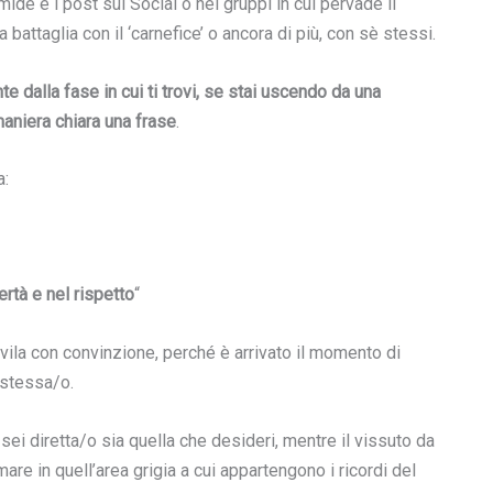
ide e i post sui Social o nei gruppi in cui pervade il
battaglia con il ‘carnefice’ o ancora di più, con sè stessi.
 dalla fase in cui ti trovi, se stai uscendo da una
maniera chiara una frase
.
la:
rtà e nel rispetto
“
ivila con convinzione, perché è arrivato il momento di
 stessa/o.
 sei diretta/o sia quella che desideri, mentre il vissuto da
re in quell’area grigia a cui appartengono i ricordi del