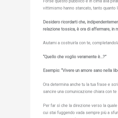
Forse questo pubblico è in cima alla piram
vittimismo hanno stancato, tanto quanto la 
Desidero ricordarti che, indipendentemente
relazione tossica, è ora di affermare, in 
Aiutami a costruirla con te, completando
“Quello che voglio veramente è…?”
Esempio: “Vivere un amore sano nella libe
Ora determina anche tu la tua frase e scr
sancire una comunicazione chiara con te
Per far sì che la direzione verso la quale
cui stai fuggendo vada sempre più a sfuma