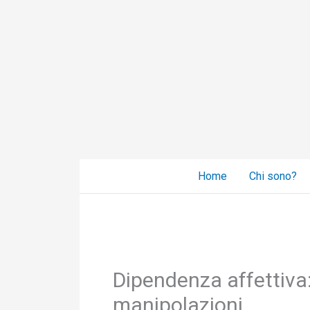
Vai
al
contenuto
Home
Chi sono?
Dipendenza affettiva:
manipolazioni