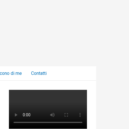
C
a
t
e
g
o
r
i
cono di me
Contatti
e