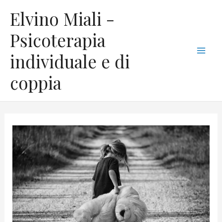
Vai
C
Mai
Elvino Miali -
al
a
Men
contenuto
Psicoterapia
t
individuale e di
e
g
coppia
o
r
i
e