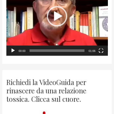
e
o
P
l
a
y
00:00
01:06
e
r
Richiedi la VideoGuida per
rinascere da una relazione
tossica. Clicca sul cuore.