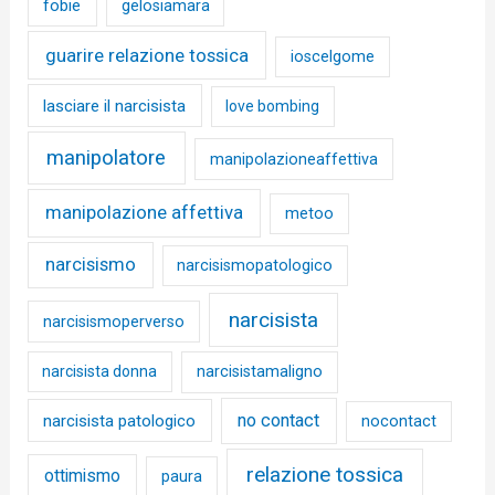
fobie
gelosiamara
guarire relazione tossica
ioscelgome
lasciare il narcisista
love bombing
manipolatore
manipolazioneaffettiva
manipolazione affettiva
metoo
narcisismo
narcisismopatologico
narcisista
narcisismoperverso
narcisista donna
narcisistamaligno
no contact
narcisista patologico
nocontact
relazione tossica
ottimismo
paura