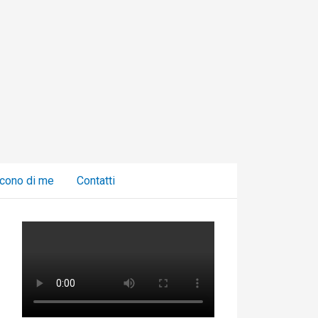
C
a
t
e
g
o
r
i
cono di me
Contatti
e