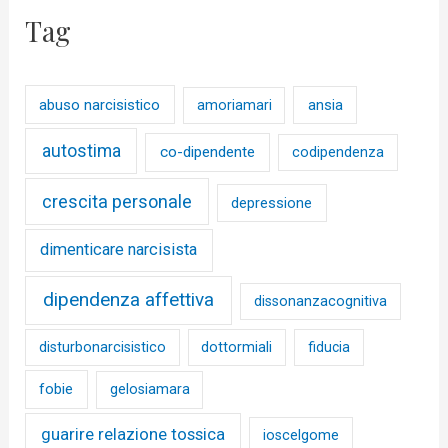
Tag
abuso narcisistico
ansia
amoriamari
autostima
co-dipendente
codipendenza
crescita personale
depressione
dimenticare narcisista
dipendenza affettiva
dissonanzacognitiva
disturbonarcisistico
dottormiali
fiducia
fobie
gelosiamara
guarire relazione tossica
ioscelgome