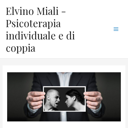
Vai
C
Mai
Elvino Miali -
al
a
Men
contenuto
Psicoterapia
t
individuale e di
e
g
coppia
o
r
i
e