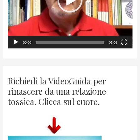
P
l
a
y
00:00
01:06
e
r
Richiedi la VideoGuida per
rinascere da una relazione
tossica. Clicca sul cuore.