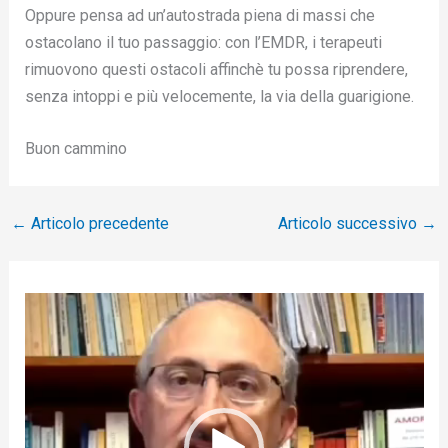
Oppure pensa ad un’autostrada piena di massi che
ostacolano il tuo passaggio: con l’EMDR, i terapeuti
rimuovono questi ostacoli affinchè tu possa riprendere,
senza intoppi e più velocemente, la via della guarigione.
Buon cammino
←
Articolo precedente
Articolo successivo
→
V
i
d
e
o