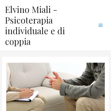
Vai
C
Mai
Elvino Miali -
al
a
Men
contenuto
Psicoterapia
t
individuale e di
e
g
coppia
o
r
i
e