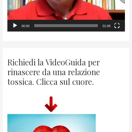
l
a
y
00:00
01:06
e
r
Richiedi la VideoGuida per
rinascere da una relazione
tossica. Clicca sul cuore.