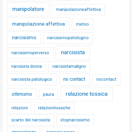
manipolatore
manipolazioneaffettiva
manipolazione affettiva
metoo
narcisismo
narcisismopatologico
narcisista
narcisismoperverso
narcisista donna
narcisistamaligno
no contact
narcisista patologico
nocontact
relazione tossica
ottimismo
paura
relazioni
relazionitossiche
scarto del narcisista
stopnarcisismo