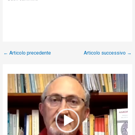
←
Articolo precedente
Articolo successivo
→
V
i
d
e
o
P