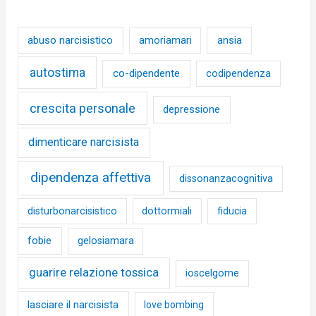
abuso narcisistico
ansia
amoriamari
autostima
co-dipendente
codipendenza
crescita personale
depressione
dimenticare narcisista
dipendenza affettiva
dissonanzacognitiva
disturbonarcisistico
dottormiali
fiducia
fobie
gelosiamara
guarire relazione tossica
ioscelgome
lasciare il narcisista
love bombing