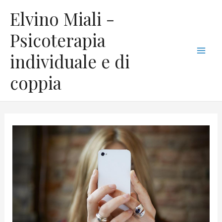
Vai
C
Mai
Elvino Miali -
al
a
Men
contenuto
Psicoterapia
t
individuale e di
e
g
coppia
o
r
i
e