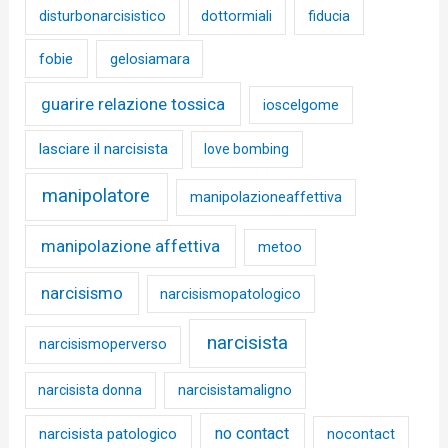
disturbonarcisistico
dottormiali
fiducia
fobie
gelosiamara
guarire relazione tossica
ioscelgome
lasciare il narcisista
love bombing
manipolatore
manipolazioneaffettiva
manipolazione affettiva
metoo
narcisismo
narcisismopatologico
narcisista
narcisismoperverso
narcisista donna
narcisistamaligno
no contact
narcisista patologico
nocontact