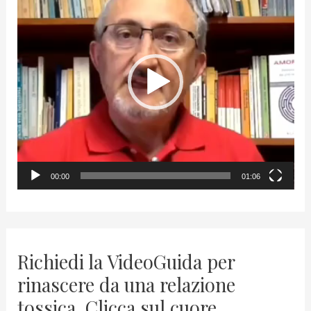
i
d
e
o
P
l
a
y
00:00
01:06
e
r
Richiedi la VideoGuida per
rinascere da una relazione
tossica. Clicca sul cuore.