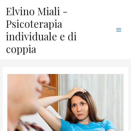
Vai
C
Mai
Elvino Miali -
al
a
Men
contenuto
Psicoterapia
t
individuale e di
e
g
coppia
o
r
i
e