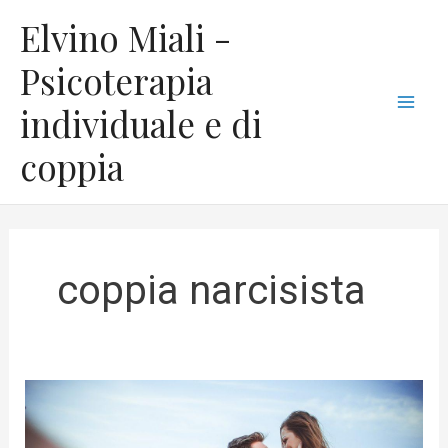
Vai
C
Mai
Elvino Miali -
al
a
Men
contenuto
Psicoterapia
t
individuale e di
e
g
coppia
o
r
i
e
coppia narcisista
La
coppia
narcisista