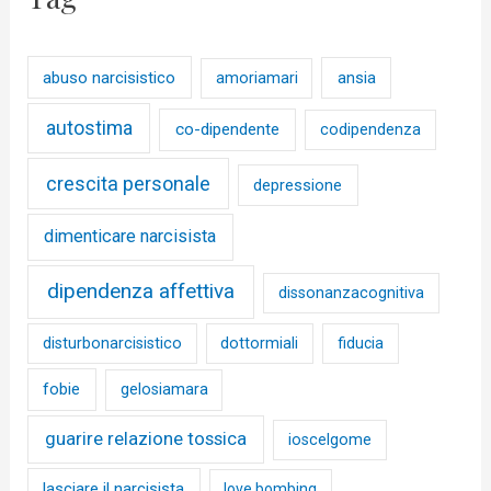
abuso narcisistico
ansia
amoriamari
autostima
co-dipendente
codipendenza
crescita personale
depressione
dimenticare narcisista
dipendenza affettiva
dissonanzacognitiva
disturbonarcisistico
dottormiali
fiducia
fobie
gelosiamara
guarire relazione tossica
ioscelgome
lasciare il narcisista
love bombing