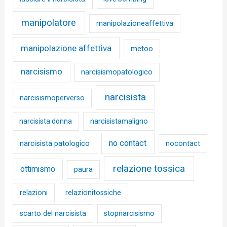
manipolatore
manipolazioneaffettiva
manipolazione affettiva
metoo
narcisismo
narcisismopatologico
narcisista
narcisismoperverso
narcisista donna
narcisistamaligno
no contact
narcisista patologico
nocontact
relazione tossica
ottimismo
paura
relazioni
relazionitossiche
scarto del narcisista
stopnarcisismo