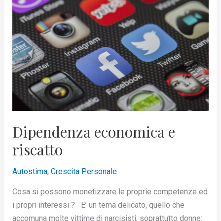
e
riscatto
Dipendenza economica e
riscatto
Autostima
,
Crescita Personale
Cosa si possono monetizzare le proprie competenze ed
i propri interessi ? E’ un tema delicato, quello che
accomuna molte vittime di narcisisti, soprattutto donne: