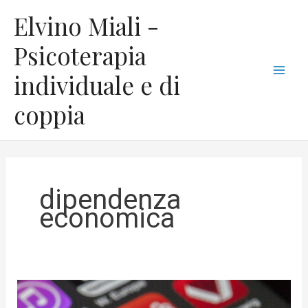
Vai
C
Mai
Elvino Miali -
al
a
Men
contenuto
Psicoterapia
t
individuale e di
e
g
coppia
o
r
i
e
dipendenza
economica
Dipendenza
economica