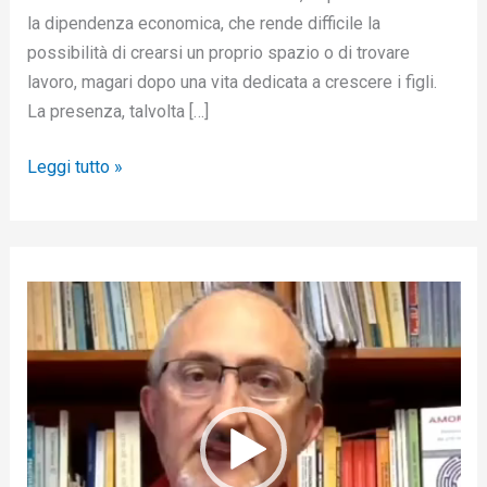
la dipendenza economica, che rende difficile la
possibilità di crearsi un proprio spazio o di trovare
lavoro, magari dopo una vita dedicata a crescere i figli.
La presenza, talvolta […]
Leggi tutto »
V
i
d
e
o
P