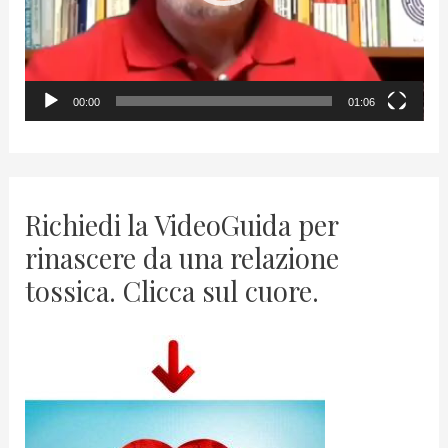
l
a
y
00:00
01:06
e
r
Richiedi la VideoGuida per
rinascere da una relazione
tossica. Clicca sul cuore.