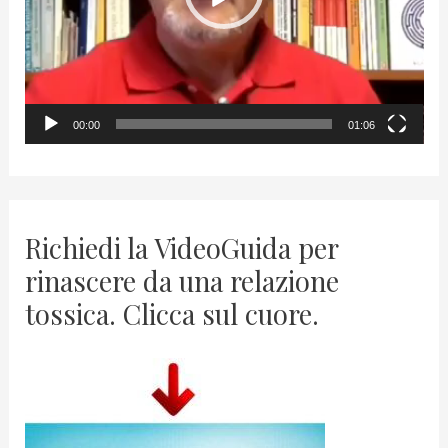
P
l
a
y
00:00
01:06
e
r
Richiedi la VideoGuida per
rinascere da una relazione
tossica. Clicca sul cuore.