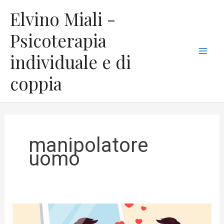
Vai
C
Mai
Elvino Miali -
al
a
Men
contenuto
Psicoterapia
t
individuale e di
e
g
coppia
o
r
i
e
manipolatore
uomo
L’attrazione
tra