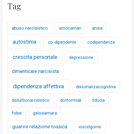
Tag
abuso narcisistico
ansia
amoriamari
autostima
co-dipendente
codipendenza
crescita personale
depressione
dimenticare narcisista
dipendenza affettiva
dissonanzacognitiva
disturbonarcisistico
dottormiali
fiducia
fobie
gelosiamara
guarire relazione tossica
ioscelgome