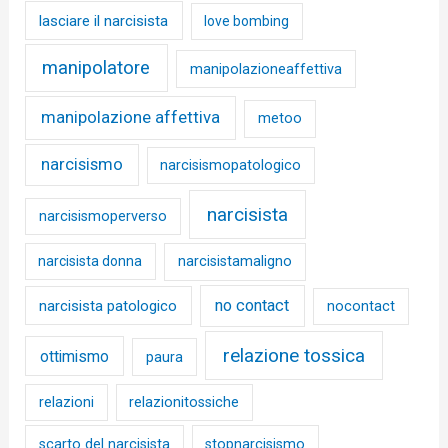
lasciare il narcisista
love bombing
manipolatore
manipolazioneaffettiva
manipolazione affettiva
metoo
narcisismo
narcisismopatologico
narcisista
narcisismoperverso
narcisista donna
narcisistamaligno
no contact
narcisista patologico
nocontact
relazione tossica
ottimismo
paura
relazioni
relazionitossiche
scarto del narcisista
stopnarcisismo