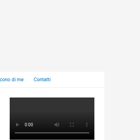
C
a
t
e
g
o
r
i
cono di me
Contatti
e