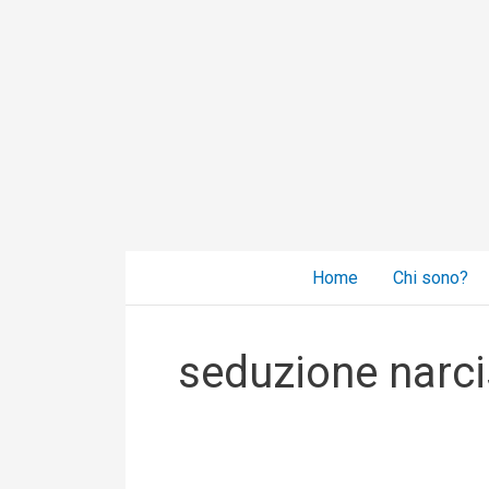
Vai
al
contenuto
Home
Chi sono?
seduzione narci