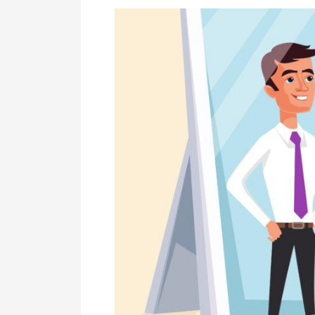
L’attrazione
tra
narcisisti.
Live
10
Maggio
2018