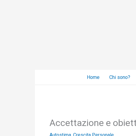
Vai
al
contenuto
Home
Chi sono?
Accettazione e obiett
Autostima
,
Crescita Personale