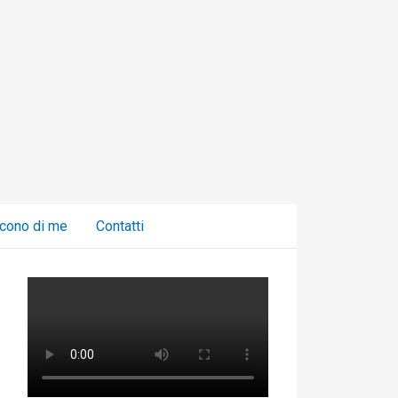
C
a
t
e
g
o
r
i
cono di me
Contatti
e