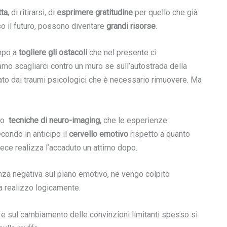
tta
, di ritirarsi, di
esprimere gratitudine
per quello che già
o il futuro, possono diventare
grandi risorse
.
empo a
togliere gli ostacoli
che nel presente ci
mo scagliarci contro un muro se sull’autostrada della
ato dai traumi psicologici che è necessario rimuovere. Ma
rso
tecniche di neuro-imaging,
che le esperienze
condo in anticipo il
cervello emotivo
rispetto a quanto
vece realizza l’accaduto un attimo dopo.
enza negativa sul piano emotivo, ne vengo colpito
 realizzo logicamente.
e e sul cambiamento delle convinzioni limitanti spesso si