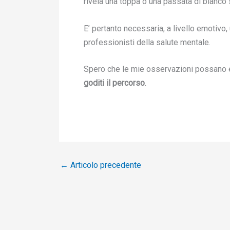
rivela una toppa o una passata di bianco 
E’ pertanto necessaria, a livello emotivo, 
professionisti della salute mentale.
Spero che le mie osservazioni possano es
goditi il percorso
.
←
Articolo precedente