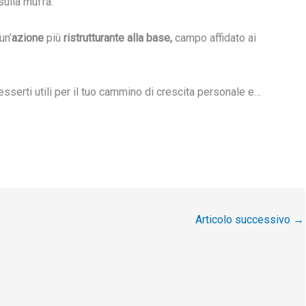
sulla muffa.
un’
azione
più
ristrutturante alla base,
campo affidato ai
serti utili per il tuo cammino di crescita personale e…
Articolo successivo
→