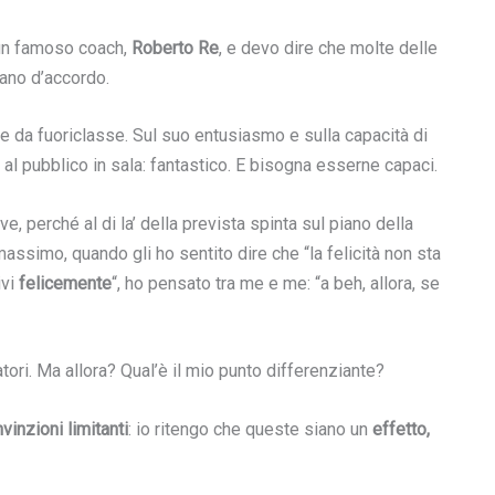
 un famoso coach,
Roberto Re
, e devo dire che molte delle
vano d’accordo.
 da fuoriclasse. Sul suo entusiasmo e sulla capacità di
 al pubblico in sala: fantastico. E bisogna esserne capaci.
e, perché al di la’ della prevista spinta sul piano della
l massimo, quando gli ho sentito dire che “la felicità non sta
ivi
felicemente
“, ho pensato tra me e me: “a beh, allora, se
ri. Ma allora? Qual’è il mio punto differenziante?
vinzioni limitanti
: io ritengo che queste siano un
effetto,