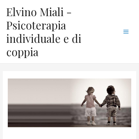
Vai
C
Mai
Elvino Miali -
al
a
Men
contenuto
Psicoterapia
t
individuale e di
e
g
coppia
o
r
i
e