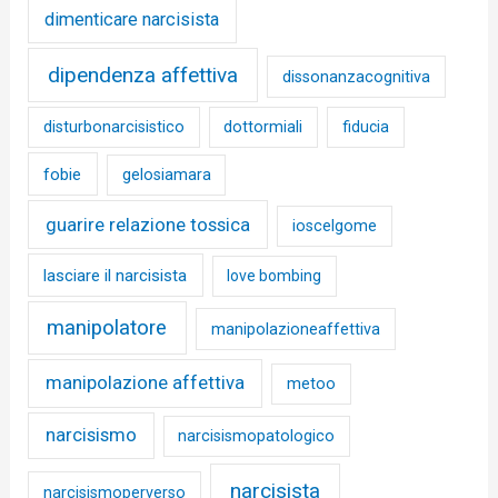
dimenticare narcisista
dipendenza affettiva
dissonanzacognitiva
disturbonarcisistico
dottormiali
fiducia
fobie
gelosiamara
guarire relazione tossica
ioscelgome
lasciare il narcisista
love bombing
manipolatore
manipolazioneaffettiva
manipolazione affettiva
metoo
narcisismo
narcisismopatologico
narcisista
narcisismoperverso