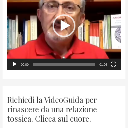
d
e
o
P
l
a
y
00:00
01:06
e
r
Richiedi la VideoGuida per
rinascere da una relazione
tossica. Clicca sul cuore.