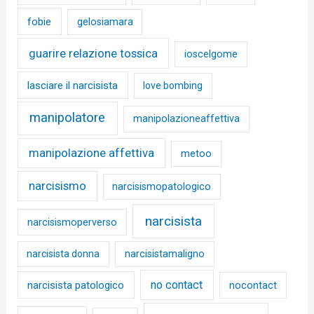
fobie
gelosiamara
guarire relazione tossica
ioscelgome
lasciare il narcisista
love bombing
manipolatore
manipolazioneaffettiva
manipolazione affettiva
metoo
narcisismo
narcisismopatologico
narcisista
narcisismoperverso
narcisista donna
narcisistamaligno
no contact
narcisista patologico
nocontact