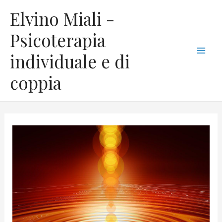
Vai
C
Mai
Elvino Miali -
al
a
Men
contenuto
Psicoterapia
t
individuale e di
e
g
coppia
o
r
i
e