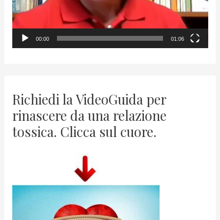
a
y
00:00
01:06
e
r
Richiedi la VideoGuida per
rinascere da una relazione
tossica. Clicca sul cuore.