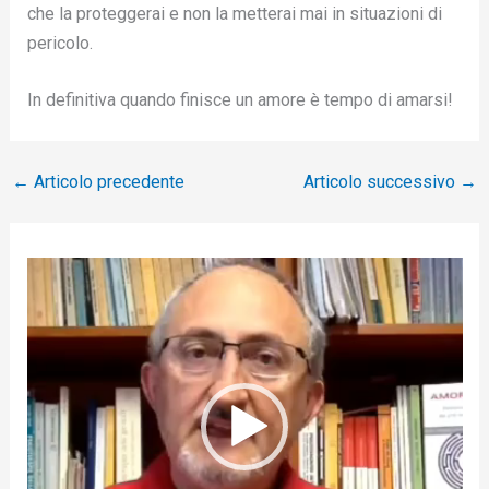
che la proteggerai e non la metterai mai in situazioni di
pericolo.
In definitiva quando finisce un amore è tempo di amarsi!
←
Articolo precedente
Articolo successivo
→
V
i
d
e
o
P
l