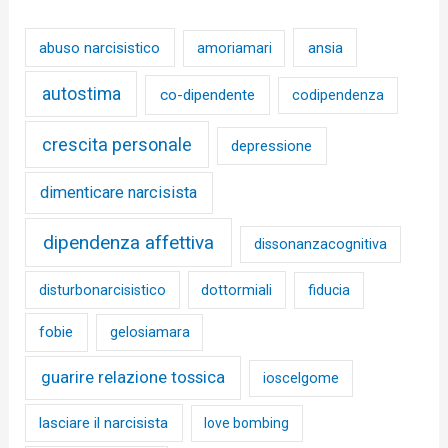
abuso narcisistico
ansia
amoriamari
autostima
co-dipendente
codipendenza
crescita personale
depressione
dimenticare narcisista
dipendenza affettiva
dissonanzacognitiva
disturbonarcisistico
dottormiali
fiducia
fobie
gelosiamara
guarire relazione tossica
ioscelgome
lasciare il narcisista
love bombing