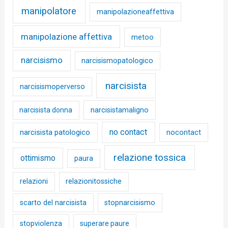
manipolatore
manipolazioneaffettiva
manipolazione affettiva
metoo
narcisismo
narcisismopatologico
narcisista
narcisismoperverso
narcisista donna
narcisistamaligno
no contact
narcisista patologico
nocontact
relazione tossica
ottimismo
paura
relazioni
relazionitossiche
scarto del narcisista
stopnarcisismo
stopviolenza
superare paure