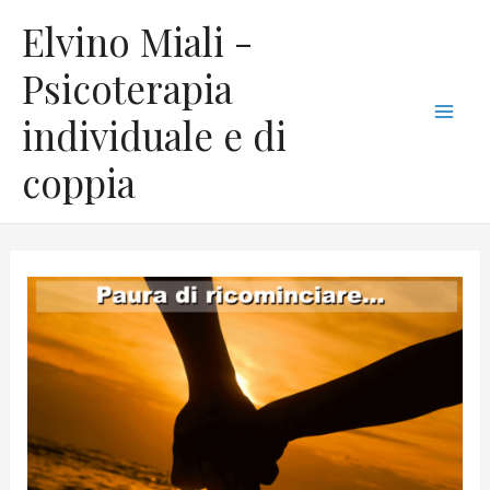
Vai
C
Mai
Elvino Miali -
al
a
Men
contenuto
Psicoterapia
t
individuale e di
e
g
coppia
o
r
i
e