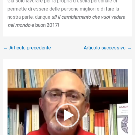
Già solo lavorare per la propria crescita personale ci
permette di essere delle persone migliori e di fare la
nostra parte: dunque
sii il cambiamento che vuoi vedere
nel mondo
e buon 2017!
←
Articolo precedente
Articolo successivo
→
V
i
d
e
o
P
l