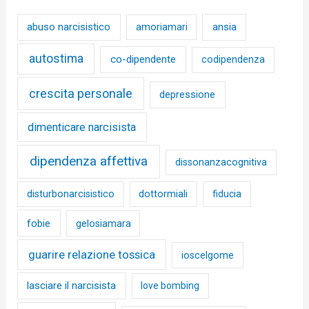
abuso narcisistico
ansia
amoriamari
autostima
co-dipendente
codipendenza
crescita personale
depressione
dimenticare narcisista
dipendenza affettiva
dissonanzacognitiva
disturbonarcisistico
dottormiali
fiducia
fobie
gelosiamara
guarire relazione tossica
ioscelgome
lasciare il narcisista
love bombing