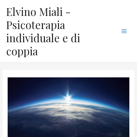
Vai
C
Mai
Elvino Miali -
al
a
Men
contenuto
Psicoterapia
t
individuale e di
e
g
coppia
o
r
i
e