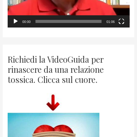
a
y
00:00
01:06
e
r
Richiedi la VideoGuida per
rinascere da una relazione
tossica. Clicca sul cuore.