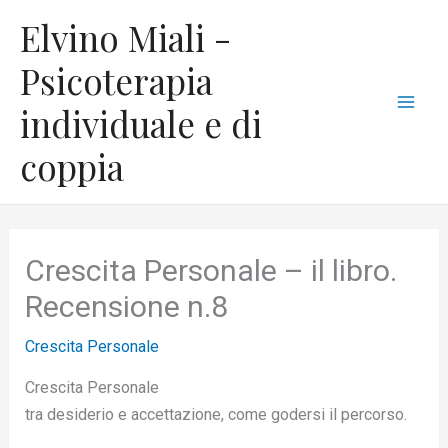
Vai
C
Mai
Elvino Miali -
al
a
Men
contenuto
Psicoterapia
t
individuale e di
e
g
coppia
o
r
i
Crescita Personale – il libro.
e
Recensione n.8
Crescita Personale
Crescita Personale
tra desiderio e accettazione, come godersi il percorso.