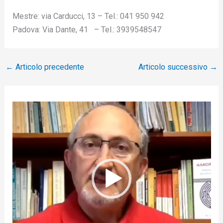
Mestre: via Carducci, 13 – Tel.: 041 950 942
Padova: Via Dante, 41 – Tel.: 3939548547
←
Articolo precedente
Articolo successivo
→
V
i
d
e
o
P
l
a