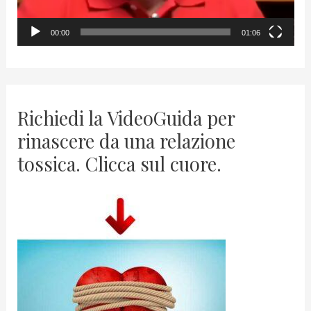
y
00:00
01:06
e
r
Richiedi la VideoGuida per
rinascere da una relazione
tossica. Clicca sul cuore.