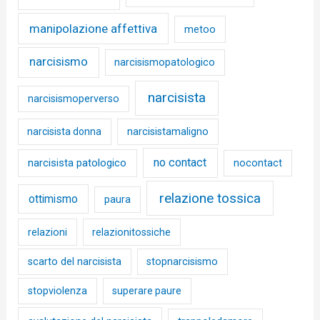
manipolazione affettiva
metoo
narcisismo
narcisismopatologico
narcisista
narcisismoperverso
narcisista donna
narcisistamaligno
no contact
narcisista patologico
nocontact
relazione tossica
ottimismo
paura
relazioni
relazionitossiche
scarto del narcisista
stopnarcisismo
stopviolenza
superare paure