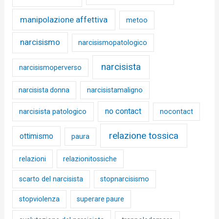
manipolazione affettiva
metoo
narcisismo
narcisismopatologico
narcisista
narcisismoperverso
narcisista donna
narcisistamaligno
no contact
narcisista patologico
nocontact
relazione tossica
ottimismo
paura
relazioni
relazionitossiche
scarto del narcisista
stopnarcisismo
stopviolenza
superare paure