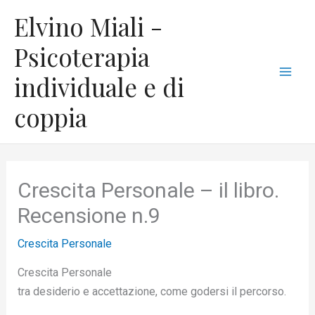
Vai
C
Mai
Elvino Miali -
al
a
Men
contenuto
Psicoterapia
t
individuale e di
e
g
coppia
o
r
i
Crescita Personale – il libro.
e
Recensione n.9
Crescita Personale
Crescita Personale
tra desiderio e accettazione, come godersi il percorso.