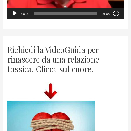
y
00:00
01:06
e
r
Richiedi la VideoGuida per
rinascere da una relazione
tossica. Clicca sul cuore.