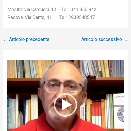
Mestre: via Carducci, 13 – Tel.: 041 950 942
Padova: Via Dante, 41 – Tel.: 3939548547
←
Articolo precedente
Articolo successivo
→
V
i
d
e
o
P
l
a