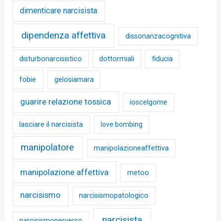
dimenticare narcisista
dipendenza affettiva
dissonanzacognitiva
disturbonarcisistico
dottormiali
fiducia
fobie
gelosiamara
guarire relazione tossica
ioscelgome
lasciare il narcisista
love bombing
manipolatore
manipolazioneaffettiva
manipolazione affettiva
metoo
narcisismo
narcisismopatologico
narcisista
narcisismoperverso