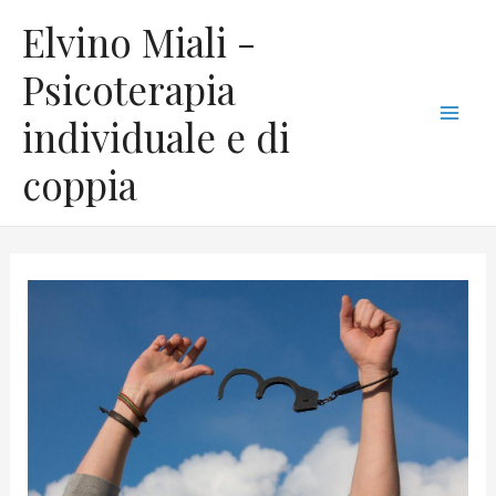
Vai
C
Mai
Elvino Miali -
al
a
Men
contenuto
Psicoterapia
t
individuale e di
e
g
coppia
o
r
i
e