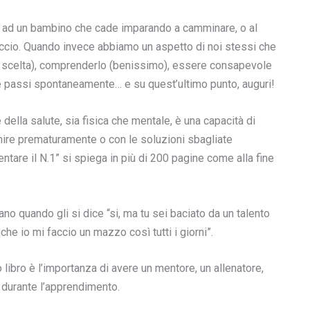
ad un bambino che cade imparando a camminare, o al
ccio. Quando invece abbiamo un aspetto di noi stessi che
a scelta), comprenderlo (benissimo), essere consapevole
he passi spontaneamente… e su quest’ultimo punto, auguri!
lla salute, sia fisica che mentale, è una capacità di
nire prematuramente o con le soluzioni sbagliate
ntare il N.1” si spiega in più di 200 pagine come alla fine
no quando gli si dice “si, ma tu sei baciato da un talento
he io mi faccio un mazzo così tutti i giorni”.
 libro è l’importanza di avere un mentore, un allenatore,
i durante l’apprendimento.