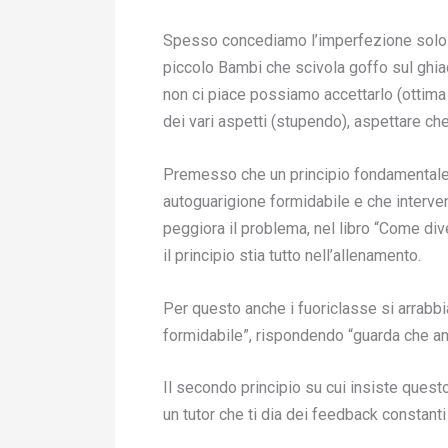
Spesso concediamo l’imperfezione solo 
piccolo Bambi che scivola goffo sul ghia
non ci piace possiamo accettarlo (ottim
dei vari aspetti (stupendo), aspettare c
Premesso che un principio fondamentale de
autoguarigione formidabile e che interve
peggiora il problema, nel libro “Come dive
il principio stia tutto nell’allenamento.
Per questo anche i fuoriclasse si arrabbia
formidabile”, rispondendo “guarda che anc
Il secondo principio su cui insiste questo
un tutor che ti dia dei feedback constant