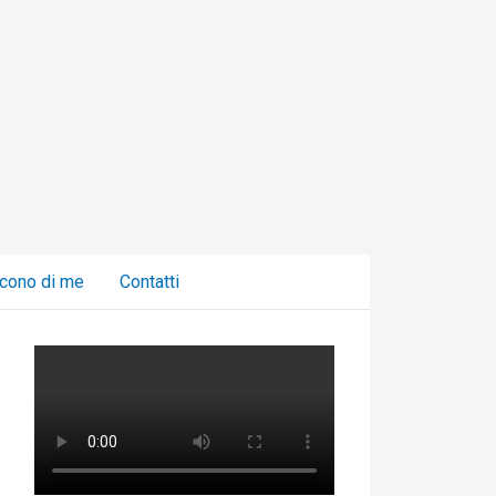
C
a
t
e
g
o
r
i
cono di me
Contatti
e