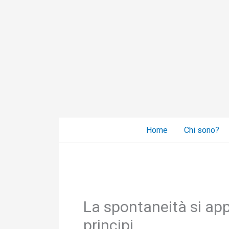
Vai
al
contenuto
Home
Chi sono?
La spontaneità si app
principi.