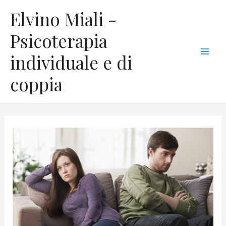
Vai
C
Mai
Elvino Miali -
al
a
Men
contenuto
Psicoterapia
t
individuale e di
e
g
coppia
o
r
i
e