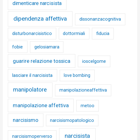
dimenticare narcisista
dipendenza affettiva
dissonanzacognitiva
disturbonarcisistico
dottormiali
fiducia
fobie
gelosiamara
guarire relazione tossica
ioscelgome
lasciare il narcisista
love bombing
manipolatore
manipolazioneaffettiva
manipolazione affettiva
metoo
narcisismo
narcisismopatologico
narcisista
narcisismoperverso