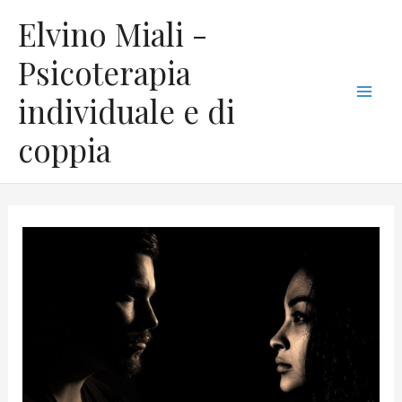
Vai
C
Mai
Elvino Miali -
al
a
Men
contenuto
Psicoterapia
t
individuale e di
e
g
coppia
o
r
i
e