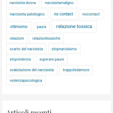
narcisista donna
narcisistamaligno
no contact
narcisista patologico
nocontact
relazione tossica
ottimismo
paura
relazioni
relazionitossiche
scarto del narcisista
stopnarcisismo
stopviolenza
superare paure
svalutazione del narcisista
trappoledamore
violenzapsicologica
Articoli recenti