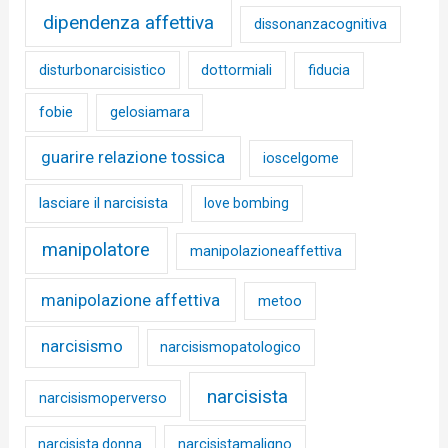
dipendenza affettiva
dissonanzacognitiva
disturbonarcisistico
dottormiali
fiducia
fobie
gelosiamara
guarire relazione tossica
ioscelgome
lasciare il narcisista
love bombing
manipolatore
manipolazioneaffettiva
manipolazione affettiva
metoo
narcisismo
narcisismopatologico
narcisista
narcisismoperverso
narcisista donna
narcisistamaligno