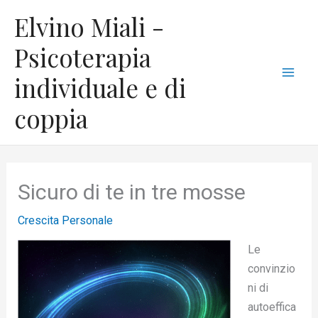
Vai
C
Mai
Elvino Miali -
al
a
Men
contenuto
Psicoterapia
t
individuale e di
e
g
coppia
o
r
i
Sicuro di te in tre mosse
e
Crescita Personale
Le
convinzio
ni di
autoeffica