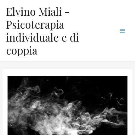
Vai
C
Mai
Elvino Miali -
al
a
Men
contenuto
Psicoterapia
t
individuale e di
e
g
coppia
o
r
i
e