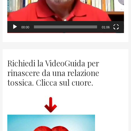
l
a
y
00:00
01:06
e
r
Richiedi la VideoGuida per
rinascere da una relazione
tossica. Clicca sul cuore.