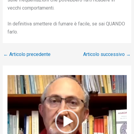
vecchi comportamenti.
In definitiva smettere di fumare è facile, se sai QUANDO
farlo.
←
Articolo precedente
Articolo successivo
→
V
i
d
e
o
P