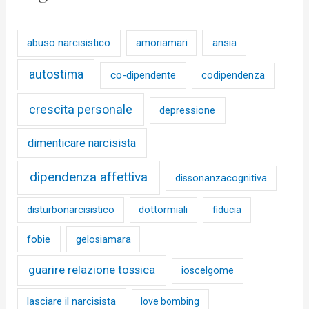
abuso narcisistico
ansia
amoriamari
autostima
co-dipendente
codipendenza
crescita personale
depressione
dimenticare narcisista
dipendenza affettiva
dissonanzacognitiva
disturbonarcisistico
dottormiali
fiducia
fobie
gelosiamara
guarire relazione tossica
ioscelgome
lasciare il narcisista
love bombing