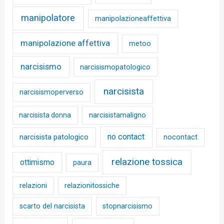
manipolatore
manipolazioneaffettiva
manipolazione affettiva
metoo
narcisismo
narcisismopatologico
narcisista
narcisismoperverso
narcisista donna
narcisistamaligno
no contact
narcisista patologico
nocontact
relazione tossica
ottimismo
paura
relazioni
relazionitossiche
scarto del narcisista
stopnarcisismo