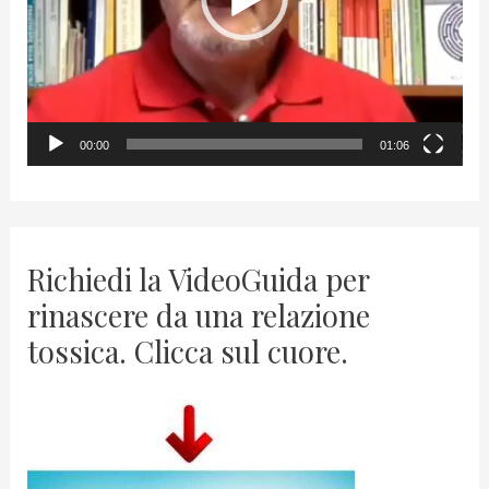
P
l
a
y
00:00
01:06
e
r
Richiedi la VideoGuida per
rinascere da una relazione
tossica. Clicca sul cuore.