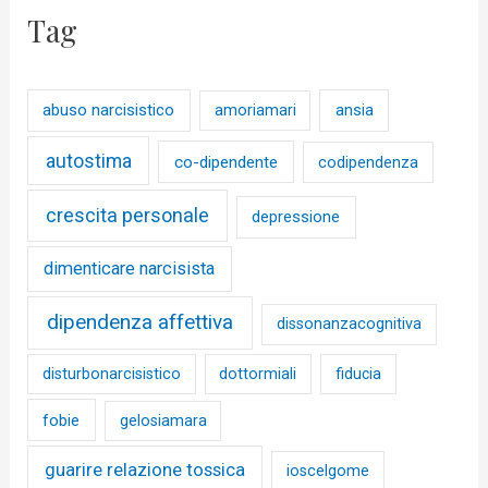
Tag
abuso narcisistico
ansia
amoriamari
autostima
co-dipendente
codipendenza
crescita personale
depressione
dimenticare narcisista
dipendenza affettiva
dissonanzacognitiva
disturbonarcisistico
dottormiali
fiducia
fobie
gelosiamara
guarire relazione tossica
ioscelgome