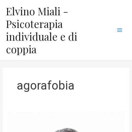
Vai
C
Mai
Elvino Miali -
al
a
Men
contenuto
Psicoterapia
t
individuale e di
e
g
coppia
o
r
i
e
agorafobia
La
tecnica
della