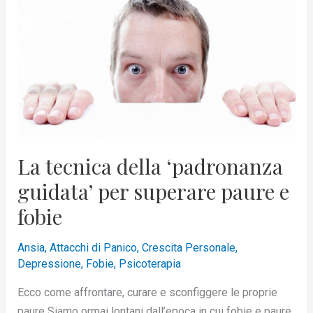
‘padronanza
guidata’
per
superare
paure
e
fobie
La tecnica della ‘padronanza
guidata’ per superare paure e
fobie
Ansia
,
Attacchi di Panico
,
Crescita Personale
,
Depressione
,
Fobie
,
Psicoterapia
Ecco come affrontare, curare e sconfiggere le proprie
paure Siamo ormai lontani dall’epoca in cui fobie e paure