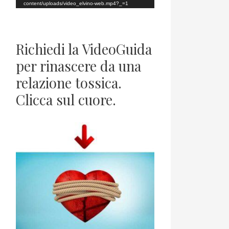
o
content/uploads/video_elvino-web.mp4?_=1
P
l
Richiedi la VideoGuida
a
per rinascere da una
y
relazione tossica.
e
Clicca sul cuore.
r