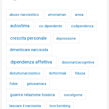
abuso narcisistico
ansia
amoriamari
autostima
co-dipendente
codipendenza
crescita personale
depressione
dimenticare narcisista
dipendenza affettiva
dissonanzacognitiva
disturbonarcisistico
dottormiali
fiducia
fobie
gelosiamara
guarire relazione tossica
ioscelgome
lasciare il narcisista
love bombing