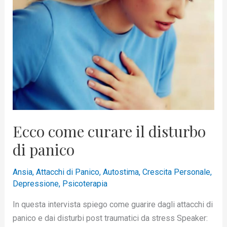
il
disturbo
di
panico
Ecco come curare il disturbo
di panico
Ansia
,
Attacchi di Panico
,
Autostima
,
Crescita Personale
,
Depressione
,
Psicoterapia
In questa intervista spiego come guarire dagli attacchi di
panico e dai disturbi post traumatici da stress Speaker: