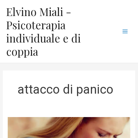
Vai
C
Mai
Elvino Miali -
al
a
Men
contenuto
Psicoterapia
t
individuale e di
e
g
coppia
o
r
i
e
attacco di panico
Ecco
come
curare