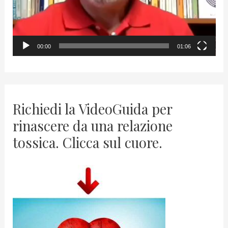
l
a
y
00:00
01:06
e
r
Richiedi la VideoGuida per
rinascere da una relazione
tossica. Clicca sul cuore.