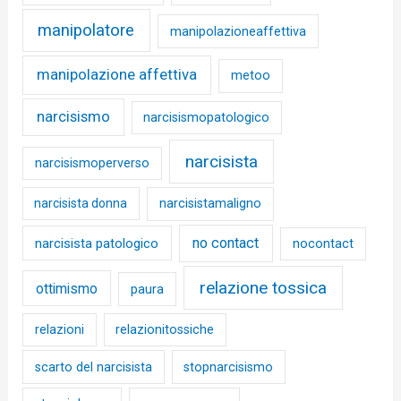
manipolatore
manipolazioneaffettiva
manipolazione affettiva
metoo
narcisismo
narcisismopatologico
narcisista
narcisismoperverso
narcisista donna
narcisistamaligno
no contact
narcisista patologico
nocontact
relazione tossica
ottimismo
paura
relazioni
relazionitossiche
scarto del narcisista
stopnarcisismo