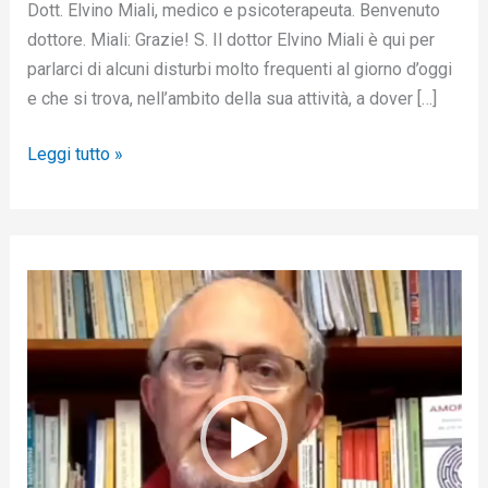
Dott. Elvino Miali, medico e psicoterapeuta. Benvenuto
dottore. Miali: Grazie! S. Il dottor Elvino Miali è qui per
parlarci di alcuni disturbi molto frequenti al giorno d’oggi
e che si trova, nell’ambito della sua attività, a dover […]
Leggi tutto »
V
i
d
e
o
P