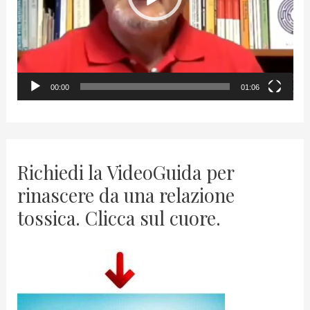
P
l
a
y
00:00
01:06
e
r
Richiedi la VideoGuida per
rinascere da una relazione
tossica. Clicca sul cuore.