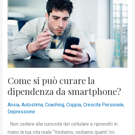
può
curare
la
dipendenza
da
smartphone?
Come si può curare la
dipendenza da smartphone?
Ansia
,
Autostima
,
Coaching
,
Coppia
,
Crescita Personale
,
Depressione
Non cedere alla curiosità del cellulare e riprenditi in
mano la tua vita reale “Vediamo, vediamo quanti ‘mi