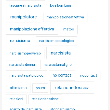
lasciare il narcisista
love bombing
manipolatore
manipolazioneaffettiva
manipolazione affettiva
metoo
narcisismo
narcisismopatologico
narcisista
narcisismoperverso
narcisista donna
narcisistamaligno
no contact
narcisista patologico
nocontact
relazione tossica
ottimismo
paura
relazioni
relazionitossiche
scarto del narcisista
stopnarcisismo