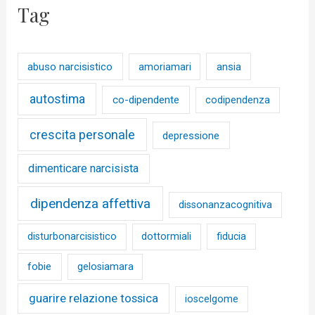
Tag
abuso narcisistico
ansia
amoriamari
autostima
co-dipendente
codipendenza
crescita personale
depressione
dimenticare narcisista
dipendenza affettiva
dissonanzacognitiva
disturbonarcisistico
dottormiali
fiducia
fobie
gelosiamara
guarire relazione tossica
ioscelgome