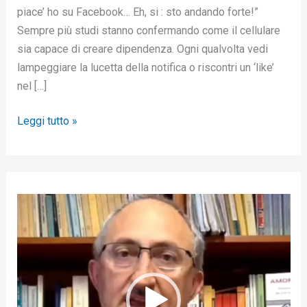
piace’ ho su Facebook… Eh, si : sto andando forte!”
Sempre più studi stanno confermando come il cellulare
sia capace di creare dipendenza. Ogni qualvolta vedi
lampeggiare la lucetta della notifica o riscontri un ‘like’
nel […]
Leggi tutto »
V
i
d
e
o